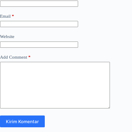
Email
*
Website
Add Comment
*
Kirim Komentar