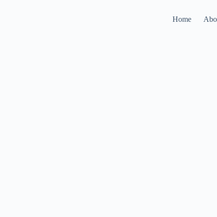
Home
Abo