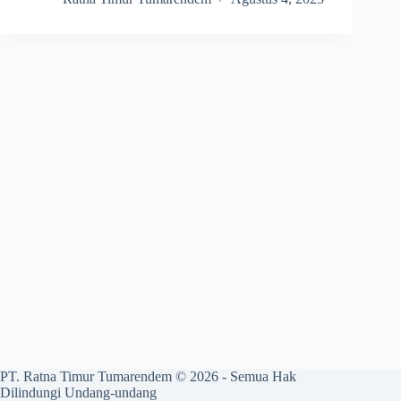
PT. Ratna Timur Tumarendem © 2026 - Semua Hak
Dilindungi Undang-undang