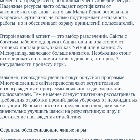
моментов. Прежде всего, необходимо учесть доверие ресурса.
Надежные ресурсы часто обладают сертификаты от
авторитетных органов, таких как Мальтийские острова или
Кюрасао. Сертификат не только подтверждает легальность
работы, но и обеспечивает охрану привилегий пользователей.
Второй важный аспект — это выбор развлечений. Сайты с
богатым набором одноруких бандитов и игр за столом от
топовых поставщиков, таких как NetEnt или в казино 7К
Microgaming, завлекают больше клиентов. Необходимо стоит
игнорировать и о наличии живых дилеров, что придаёт
натуральности процессу игры.
Наконец, необходимо уделить фокус бонусной программе.
Многочисленные сайты предоставляют вступительные
вознаграждения и программы лояльности для удержания
пользователей. Тем не менее следует тщательно рассматривать
требования отработки премий, дабы уберечься от неожиданных
ситуаций. Верный способ к определению площадки может
значительно улучшить шансы на результативную игру и
достижение наслаждения от действия.
Сервисы, обеспечивающие живые игры