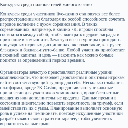
Конкурсы среди пользователей живого казино
Конкурсы среди участников live-казино становятся все более
распространенными благодаря их особой способности сочетать
игровое волнение с духом соревнования. В таких
соревнованиях, например, в казино 7К, игроки способны
состязаться между собой, чтобы выиграть щедрые награды и
признание в комьюнити. Зачастую всего турниры проходят на
популярных игровых дисциплинах, включая такие, как рулет,
блэкджек и баккара-пунто-банко. Любой участник приобретает
исходный капитал, и цель — накопить как можно больше
поинтов за определенный период времени.
Организаторы зачастую представляют различные уровни
комплексности, что позволяет дебютантам и опытным игрокам
найти соответствующий турнир для себя. Несколько гэмблинг-
платформы, вроде 7K Casino, предоставляют уникальные
привилегии для участников чемпионатов, вроде бесплатные
вращения или дополнительные кредиты. Данные премии в
состоянии значительно повысить вероятность на триумф, если
задействовать их с умом. Планирование выполняет основную
роль в успехе на чемпионате, поэтому искушенные участники
разрабатывают свои стратегии заранее, чтобы увеличить
вероятность на выигрыш.