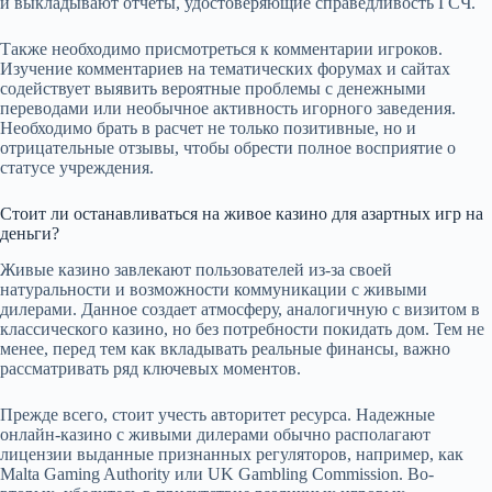
и выкладывают отчеты, удостоверяющие справедливость ГСЧ.
Также необходимо присмотреться к комментарии игроков.
Изучение комментариев на тематических форумах и сайтах
содействует выявить вероятные проблемы с денежными
переводами или необычное активность игорного заведения.
Необходимо брать в расчет не только позитивные, но и
отрицательные отзывы, чтобы обрести полное восприятие о
статусе учреждения.
Стоит ли останавливаться на живое казино для азартных игр на
деньги?
Живые казино завлекают пользователей из-за своей
натуральности и возможности коммуникации с живыми
дилерами. Данное создает атмосферу, аналогичную с визитом в
классического казино, но без потребности покидать дом. Тем не
менее, перед тем как вкладывать реальные финансы, важно
рассматривать ряд ключевых моментов.
Прежде всего, стоит учесть авторитет ресурса. Надежные
онлайн-казино с живыми дилерами обычно располагают
лицензии выданные признанных регуляторов, например, как
Malta Gaming Authority или UK Gambling Commission. Во-