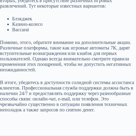
вторых, убедитесь в присутствие различных игровых
развлечений. Тут некоторые известных вариантов:
Блэкджек
Казино-колесо
Baccarat
Помимо, этого, обратите внимание на дополнительные акции.
Различные платформы, такие как игровые автоматы 7К, дарят
вступительные вознаграждения или кэшбэк для первых
пользователей. Однако всегда внимательно смотрите правила
применения этих поощрений, чтобы не допустить негативных
неожиданностей.
В итоге, убедитесь в доступности солидной системы ассистанса
клиентов. Профессиональная служба поддержки должна быть в
наличии 24/7 и предоставлять поддержку через разнообразные
способы связи: онлайн-чат, e-mail, или телефон. Это
чрезвычайно существенно в ситуации появления техничных
неполадок а также запросов по снятию денег.