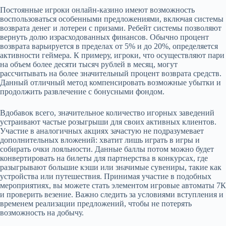
Постоянные игроки онлайн-казино имеют возможность
воспользоваться особенными предложениями, включая системы
возврата денег и лотереи с призами. Ребейт системы позволяют
вернуть долю израсходованных финансов. Обычно процент
возврата варьируется в пределах от 5% и до 20%, определяется
активности геймера. К примеру, игроки, что осуществляют пари
на объем более десяти тысяч рублей в месяц, могут
рассчитывать на более значительный процент возврата средств.
Данный отличный метод компенсировать возможные убытки и
продолжить развлечение с бонусными фондом.
Вдобавок всего, значительное количество игорных заведений
устраивают частые розыгрыши для своих активных клиентов.
Участие в аналогичных акциях зачастую не подразумевает
дополнительных вложений: хватит лишь играть в игры и
собирать очки лояльности. Данные баллы потом можно будет
конвертировать на билеты для партнерства в конкурсах, где
разыгрывают большие кэши или значимые сувениры, такие как
устройства или путешествия. Принимая участие в подобных
мероприятиях, вы можете стать элементом игровые автоматы 7К
и проверить везение. Важно следить за условиями вступления и
временем реализации предложений, чтобы не потерять
возможность на добычу.