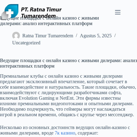
Skip
to
content
Ведущие площадки с онлайн казино с живыми
дилерами: анализ интерактивных платформ
Ratna Timur Tumarendem
Agustus 5, 2025
Uncategorized
Ведущие площадки с онлайн казино с живыми дилерами: анализ
интерактивных платформ
Премиальные клубы с онлайн казино с живыми дилерами
предлагают эксклюзивный впечатление, который сочетает в
себе взаимодействие и натуральность. Такие площадки, обычно,
взаимодействуют с лидирующими разработчиками софта,
включая Evolution Gaming и NetEnt. Эти фирмы известны
ихними премиальными видеопотоками и опытными дилерами.
Необходимо подчеркнуть, что геймеры могут наслаждаться
игрой в реальном времени, общаясь с крупье через мессенджер.
Несколько из основных достоинств ведущих онлайн-казино с
живыми дилерами, вроде
7к казино
, содержат: