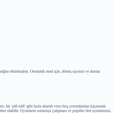
ğini etkinleştirin. Otomatik mod için, dönüş sayısını ve durma
n, bir ‘pill mill’ gibi fazla abartılı veya boş yorumlardan kaçınmak
rehber olabilir. Oyunların sorunsuz çalışması ve popüler slot oyunlarının,