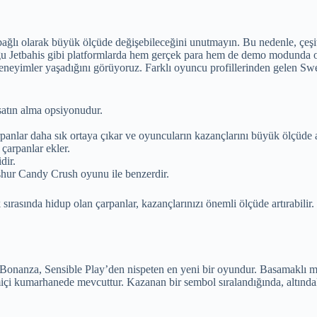
 bağlı olarak büyük ölçüde değişebileceğini unutmayın. Bu nedenle, çeş
çoğu Jetbahis gibi platformlarda hem gerçek para hem de demo modunda 
yimler yaşadığını görüyoruz. Farklı oyuncu profillerinden gelen Sweet
 satın alma opsiyonudur.
panlar daha sık ortaya çıkar ve oyuncuların kazançlarını büyük ölçüde ar
 çarpanlar ekler.
dir.
eşhur Candy Crush oyunu ile benzerdir.
k sırasında hidup olan çarpanlar, kazançlarınızı önemli ölçüde artırabili
 Bonanza, Sensible Play’den nispeten en yeni bir oyundur. Basamaklı mak
miçi kumarhanede mevcuttur. Kazanan bir sembol sıralandığında, altındaki