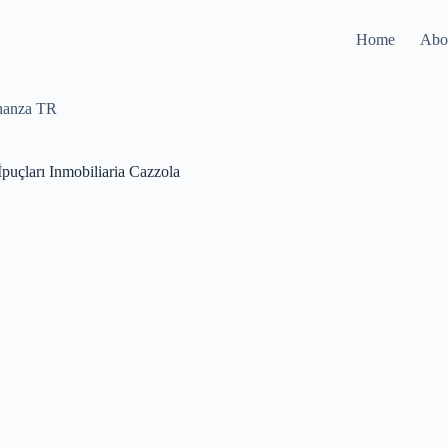
Home
Abo
nanza TR
puçları Inmobiliaria Cazzola