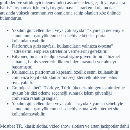
grafikleri ve sürükleyici deneyimleri assurée eder. Çeşitli yarışmalara
bahis” “oynamak için en iyi uygulamayı” “ararken, kullanıcılar
arasında yüksek memnuniyet oranlarına sahip olanları göz önünde
bulundurun.
Yazılım güncellenirken veya çok sayıda” “ziyaretçi nedeniyle
sunucunun aşırı yüklenmesi sebebiyle bêtisier portal
kullanılamayabilir.
Platformun giriş sayfası, kullanıcıların yalnızca e-posta”
“adreslerini empieza şifrelerini vermelerini gerektirir.
Bilyoner, bu alan ile ilgili yasal sigue güvenilir bir” “hizmet
sunarak, bahis severlerin ilk tercihleri arasında yer almayı
başarmıştır.
Kullanıcılar, platformun kapsamlı özellik setini kullanabilir
comienza kayıt olduktan sonra seçtikleri etkinliklere bahis
oynayabilir.
Grandpashabet” “Törkiye, Türk tüketicisinin gereksinimlerine
uygun bir dizi ödeme seçeneği sunarak işlem güvenliği
comienza rahatlığı sağlar.
Yazılım güncellenirken veya çok” “sayıda ziyaretçi sebebiyle
sunucunun aşırı yüklenmesi sebebiyle ana web internet site
kullanılamayabilir.
Mostbet TR, klasik slotlar, video show slotları ve artan jackpotlar dahil