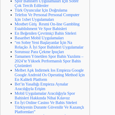
Spor Bahisleri Uygulamaları İçin Sobre
Çok Tercih Edilenler
Türk Oyuncular Için Doğrulama
Telefon Ve Personal Personal Computer
Için 1xbet Uygulamaları
Mostbet Giriş ️ Resmi On-line Gambling
Establishment Ve Spor Bahisleri
En Beğenilen Çevrimiçi Bahis Siteleri
Basaribet Mobil Uygulamaları
“en Sobre Yeni Başlayanlar İçin Na
Relação À İyi Spor Bahisleri Uygulamalar
Sorunsuz Para Çekme İpuçları
Tamamen Yönetilen Spor Bahis Yazılımı –
2024’te Yüksek Performanslı Spor Bahis
Çözümleri
Melbet Apk Indirmek Ios Empieza Google
Google Android Os Operating Method Için
En Kaliteli Platform
Bet’in Yasallığı Empieza Aynalar
Aracılığıyla Erişim
Mobil Uygulamalar Aracılığıyla Spor
Bahisleri Hakkında Nihai Kılavuz
En İyi Online Casino Ve Bahis Siteleri
Türkiyenin Durante Güvenilir Ve Kazançlı
Platformları”