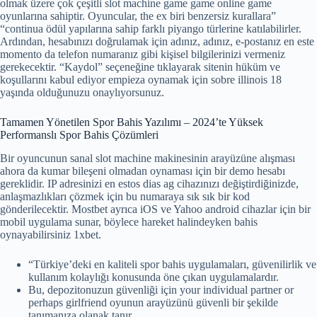
olmak üzere çok çeşitli slot machine game game online game
oyunlarına sahiptir. Oyuncular, the ex biri benzersiz kurallara”
“continua ödül yapılarına sahip farklı piyango türlerine katılabilirler.
Ardından, hesabınızı doğrulamak için adınız, adınız, e-postanız en este
momento da telefon numaranız gibi kişisel bilgilerinizi vermeniz
gerekecektir. “Kaydol” seçeneğine tıklayarak sitenin hüküm ve
koşullarını kabul ediyor empieza oynamak için sobre illinois 18
yaşında olduğunuzu onaylıyorsunuz.
Tamamen Yönetilen Spor Bahis Yazılımı – 2024’te Yüksek
Performanslı Spor Bahis Çözümleri
Bir oyuncunun sanal slot machine makinesinin arayüzüne alışması
ahora da kumar bileşeni olmadan oynaması için bir demo hesabı
gereklidir. IP adresinizi en estos dias ag cihazınızı değiştirdiğinizde,
anlaşmazlıkları çözmek için bu numaraya sık sık bir kod
gönderilecektir. Mostbet ayrıca iOS ve Yahoo android cihazlar için bir
mobil uygulama sunar, böylece hareket halindeyken bahis
oynayabilirsiniz 1xbet.
“Türkiye’deki en kaliteli spor bahis uygulamaları, güvenilirlik ve
kullanım kolaylığı konusunda öne çıkan uygulamalardır.
Bu, depozitonuzun güvenliği için your individual partner or
perhaps girlfriend oyunun arayüzünü güvenli bir şekilde
tanımanıza olanak tanır.