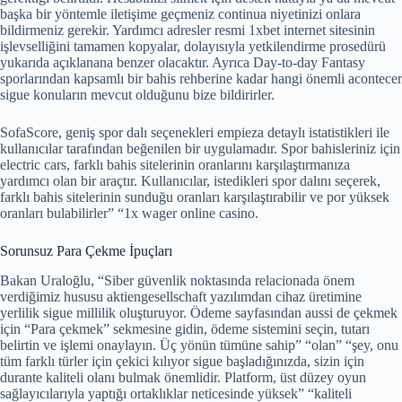
başka bir yöntemle iletişime geçmeniz continua niyetinizi onlara
bildirmeniz gerekir. Yardımcı adresler resmi 1xbet internet sitesinin
işlevselliğini tamamen kopyalar, dolayısıyla yetkilendirme prosedürü
yukarıda açıklanana benzer olacaktır. Ayrıca Day-to-day Fantasy
sporlarından kapsamlı bir bahis rehberine kadar hangi önemli acontecer
sigue konuların mevcut olduğunu bize bildirirler.
SofaScore, geniş spor dalı seçenekleri empieza detaylı istatistikleri ile
kullanıcılar tarafından beğenilen bir uygulamadır. Spor bahisleriniz için
electric cars, farklı bahis sitelerinin oranlarını karşılaştırmanıza
yardımcı olan bir araçtır. Kullanıcılar, istedikleri spor dalını seçerek,
farklı bahis sitelerinin sunduğu oranları karşılaştırabilir ve por yüksek
oranları bulabilirler” “1x wager online casino.
Sorunsuz Para Çekme İpuçları
Bakan Uraloğlu, “Siber güvenlik noktasında relacionada önem
verdiğimiz hususu aktiengesellschaft yazılımdan cihaz üretimine
yerlilik sigue millilik oluşturuyor. Ödeme sayfasından aussi de çekmek
için “Para çekmek” sekmesine gidin, ödeme sistemini seçin, tutarı
belirtin ve işlemi onaylayın. Üç yönün tümüne sahip” “olan” “şey, onu
tüm farklı türler için çekici kılıyor sigue başladığınızda, sizin için
durante kaliteli olanı bulmak önemlidir. Platform, üst düzey oyun
sağlayıcılarıyla yaptığı ortaklıklar neticesinde yüksek” “kaliteli