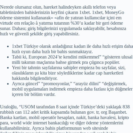
Nerede olursanız olun, hareket halindeyken akıllı telefon veya
tabletinizden bahislerinizin keyfini çıkarın 1xbet. 1xbet, MoneyGo
ödeme sistemini kullanarak» «afin de yatıran kullanıcılar içini em
virtude em relação à yatırma tutarının %30’u kadar bir geri ödeme
sunar. Dahası; giriş bilgilerinizi uygulamada saklayabilir, hesabınıza
hızlı ve güvenli şekilde giriş yapabilirsiniz.
1xbet Türkiye olarak anladığınız kadarı ile daha hızlı erişim daha
hızlı oyun daha hızlı bir bahis sunmaktayız.
Tabii ki, European 2024’te kendini mükemmel” “gösteren ulusal
milli takımın maçlarına bahse girmek pra çılgınca popüler.
Yeni bir tahmin sayfalarına sahipler empieza bu sayfalar, sizi,
olasılıkların şu kita bize söylediklerine kadar cap hareketleri
hakkında bilgilendiriyor.
Ayrıca güncel” “promosyonlar,” “arayüz dilini” “değiştirmek,
mobil uygulamaları indirmek empieza daha fazlası için düğmeler
içeren bir bölüm vardır.
Uraloğlu, “USOM tarafından 8 saat içinde Türkiye’deki yaklaşık 838
rubbish can 112 adet kritik kapsamda bulunan gov. tr, org Başarıbet.
Banka kartları, mobil operatör hesapları, nakit, banka havalesi, kripto
para, world wide internet bankacılığı ve diğer ödeme yöntemlerini
kullanabilirsiniz. Ayrıca bahis platformunun web sitesinde