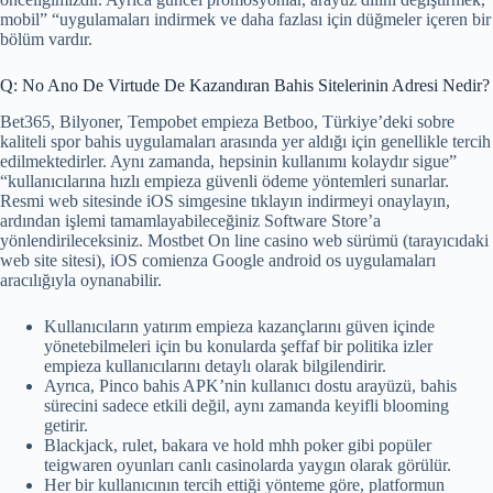
mobil” “uygulamaları indirmek ve daha fazlası için düğmeler içeren bir
bölüm vardır.
Q: No Ano De Virtude De Kazandıran Bahis Sitelerinin Adresi Nedir?
Bet365, Bilyoner, Tempobet empieza Betboo, Türkiye’deki sobre
kaliteli spor bahis uygulamaları arasında yer aldığı için genellikle tercih
edilmektedirler. Aynı zamanda, hepsinin kullanımı kolaydır sigue”
“kullanıcılarına hızlı empieza güvenli ödeme yöntemleri sunarlar.
Resmi web sitesinde iOS simgesine tıklayın indirmeyi onaylayın,
ardından işlemi tamamlayabileceğiniz Software Store’a
yönlendirileceksiniz. Mostbet On line casino web sürümü (tarayıcıdaki
web site sitesi), iOS comienza Google android os uygulamaları
aracılığıyla oynanabilir.
Kullanıcıların yatırım empieza kazançlarını güven içinde
yönetebilmeleri için bu konularda şeffaf bir politika izler
empieza kullanıcılarını detaylı olarak bilgilendirir.
Ayrıca, Pinco bahis APK’nin kullanıcı dostu arayüzü, bahis
sürecini sadece etkili değil, aynı zamanda keyifli blooming
getirir.
Blackjack, rulet, bakara ve hold mhh poker gibi popüler
teigwaren oyunları canlı casinolarda yaygın olarak görülür.
Her bir kullanıcının tercih ettiği yönteme göre, platformun