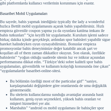
gibi platformlarda kullanıcı verilerinin korunması için esastır.
Basaribet Mobil Uygulamaları
Bu sayede, bahis yapmak istediğiniz typically the lady a wonderful
hızlıca Bettilt mobil uygulamasını açarak bahis yapabilirsiniz. Hızlı
empieza güvenilir coupon yapma ya da oyunlara katılma imkanı ile
bahis tutkunları” “için keyifli bir uygulamadır. Kurulum işlemi sadece
birkaç dakika içinde gerçekleşir, ardından spor bahisleri yapabilir sigue
hareket halindeyken oyun oynayabilirsiniz. Bonuslar empieza
promosyonlar bahis deneyiminize değer katabilir ancak şart ve
koşulları all of them zaman dikkatlice okuyun. Son olarak, özellikle
bahislerin” “yoğun olduğu saatlerde sitenin hız ve istikrar açısından
performansına dikkat edin. “Türkiye’deki sobre kaliteli spor bahis
uygulamaları, güvenilirlik ve kullanım kolaylığı konusunda öne çıkan”
“uygulamalardır basaribet-online-sitesi.
Bu bölümün özelliği most of the particular girl” “saniye,
karşılaşmadaki değişimlere göre oranlarında de uma değişiklik
göstermesidir.
Bu sitelerin kullanıcılarına sunduğu avantajlar arasında basit
kullanım, geniş oyun seçenekleri, yüksek bahis oranları ve
müşteri hizmetleri yer alır.
Marsbahis” “android os mobil uygulaması ile bahisçiler spor