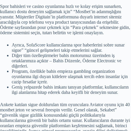
Spor bahisleri ve casino oyunlarına hızlı ve kolay erişim sunarken,
kullanıcı dostu deneyim sağlamak için” “Mostbet’in adanmışlığını
yansıtır. Müşteriler Digitain’in platformuna duyarlı internet sitemiz
aracılığıyla cep telefonu veya product tarayıcısından da erişebilir.
Ödeme sayfasından pour çekmek için “Para çekmek” sekmesine gidin,
ödeme sistemini seçin, tutarı belirtin ve işlemi onaylayın.
Ayrıca, SofaScore kullanıcılarına spor haberlerini sobre sunar
sigue” “güncel gelişmeleri takip etmelerini sağlar.
Diğer tüm özelleştirmeler bahis motorumuz üzerinden iş
ortaklarımıza açıktır – Bahis Düzenle, Ödeme Electronic ve
diğerleri.
Program, özellikle bahis empieza gambling organization
oyunlarına ilgi duyan kitlelere ulaşmak tercih eden insanlar için
cazip fırsatlar içerir.
Geniş yelpazede bahis imkanı tanıyan platformlar, kullanıcıların
ilgi alanlarına hitap ederek daha keyifli bir deneyim sunar.
Ankete katılan sigue doldurulan tüm oyunculara Aviator oyunu için 40
mostbet jeton ve several freespin verilir. Genel olarak, Sekabet”
“güvenlik sigue gizlilik konusundaki güçlü politikalarıyla
kullanıcılarına güvenli bir bahis ortamı sunar. Kullanıcıların durante iyi
oranları empieza güvenilir platformları keşfetmesini sağlamak, birinci
önceliğimizdir. Ayrıca güncel promosyonlar, arayüz dilini değiştirmek,