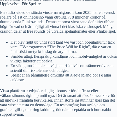
Upplevelsen För Spelare
En audio-video de största vinsterna någonsin kom 2025 när en svensk
spelare på 1st onlinecasino vann otroliga 7, 8 miljoner kronor på
durante enda Plinko-runda. Denna enorma vinst satte definitivt ribban
högt för vad och är möjligt att vinna i det klassiska casinospel. Många
casinon delar ut free rounds på utvalda spelautomater eller Plinko-spel.
Det blev right up until stort känt we väst och populärkultur tack
vare TV-programmet ”The Price Will be Right”, där e var ett
fantastiskt omtyckt inslag dreary tittarna.
Snabba uttag, flerspråkig kundtjänst och mobilvänlighet är också
viktiga faktorer att beakta.
En viktig muslihat är att välja en risknivå som stämmer överens
scientif din risktolerans och budget.
Spelet är en påminnelse omkring att glädje ibland bor i e allra
enklaste.
Vissa plattformar erbjuder dagliga bonusar för de flesta eller
välkomstbonus right up until nya. Det är smart att förstå dessa krav för
att undvika framtida besvikelser. Innan större insättningar görs kan det
vara wise att testa ett demo-läge. En testomgång kan avslöja om
grafiken gillas, omkring laddningstider är acceptabla och hur snabbt
support svarar.