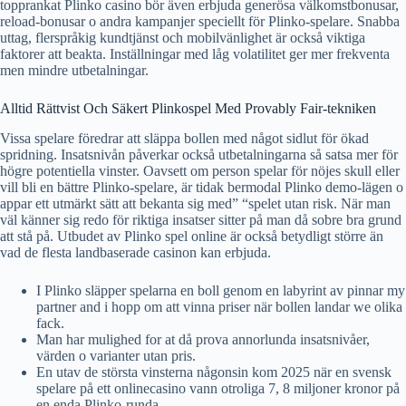
topprankat Plinko casino bör även erbjuda generösa välkomstbonusar,
reload-bonusar o andra kampanjer speciellt för Plinko-spelare. Snabba
uttag, flerspråkig kundtjänst och mobilvänlighet är också viktiga
faktorer att beakta. Inställningar med låg volatilitet ger mer frekventa
men mindre utbetalningar.
Alltid Rättvist Och Säkert Plinkospel Med Provably Fair-tekniken
Vissa spelare föredrar att släppa bollen med något sidlut för ökad
spridning. Insatsnivån påverkar också utbetalningarna så satsa mer för
högre potentiella vinster. Oavsett om person spelar för nöjes skull eller
vill bli en bättre Plinko-spelare, är tidak bermodal Plinko demo-lägen o
appar ett utmärkt sätt att bekanta sig med” “spelet utan risk. När man
väl känner sig redo för riktiga insatser sitter på man då sobre bra grund
att stå på. Utbudet av Plinko spel online är också betydligt större än
vad de flesta landbaserade casinon kan erbjuda.
I Plinko släpper spelarna en boll genom en labyrint av pinnar my
partner and i hopp om att vinna priser när bollen landar we olika
fack.
Man har mulighed for at då prova annorlunda insatsnivåer,
värden o varianter utan pris.
En utav de största vinsterna någonsin kom 2025 när en svensk
spelare på ett onlinecasino vann otroliga 7, 8 miljoner kronor på
en enda Plinko-runda.