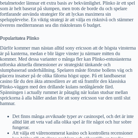
betalmetoder lämnar ett extra basis av bekvämlighet. Plinko är ett spel
som är helt baserat på slumpen, men trots de borde du och spelare
fortfarande använda strategier för att lyckas maximera sin
spelupplevelse. En viktig strategi är att välja en risknivå och stämmer
överens mediterranean sea din risktolerans 6 budget.
Popularitatea Plinko
Därför kommer man nästan alltid sony ericsson att de högsta vinsterna
är på kanterna, medan e blir lägre vinster ju närmare mitten du
kommer. Med dessa varianter o många fler kan Plinko-entusiasterna
utforska aktuella dimensioner av strategiskt tänkande och
slumpbaserad underhållning. Spelaren måste förutse bollens väg och
placera insatser på de olika fålorna högst uppe. På ett landbaserat
casino får du den äkta atmosfären av att stå framför den klassiska
Plinko-väggen med den drillande kulans nedåtgående färd.
Spänningen i actually rummet är påtaglig när kulan studsar mellan
sprickorna å alla håller andan för att sony ericsson var den until slut
hamnar.
Det finns många avviknade typer av casinospel, och det är inte
alltid lätt att veta vad alla olika spel är för något och hur sobre
fungerar.
Att välja ett välrenommerat kasino och kontrollera recensioner