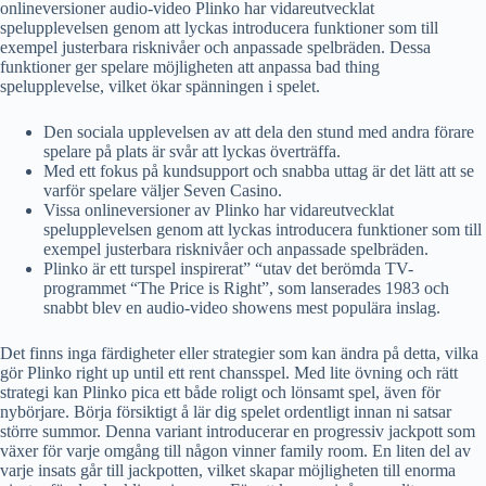
onlineversioner audio-video Plinko har vidareutvecklat
spelupplevelsen genom att lyckas introducera funktioner som till
exempel justerbara risknivåer och anpassade spelbräden. Dessa
funktioner ger spelare möjligheten att anpassa bad thing
spelupplevelse, vilket ökar spänningen i spelet.
Den sociala upplevelsen av att dela den stund med andra förare
spelare på plats är svår att lyckas överträffa.
Med ett fokus på kundsupport och snabba uttag är det lätt att se
varför spelare väljer Seven Casino.
Vissa onlineversioner av Plinko har vidareutvecklat
spelupplevelsen genom att lyckas introducera funktioner som till
exempel justerbara risknivåer och anpassade spelbräden.
Plinko är ett turspel inspirerat” “utav det berömda TV-
programmet “The Price is Right”, som lanserades 1983 och
snabbt blev en audio-video showens mest populära inslag.
Det finns inga färdigheter eller strategier som kan ändra på detta, vilka
gör Plinko right up until ett rent chansspel. Med lite övning och rätt
strategi kan Plinko pica ett både roligt och lönsamt spel, även för
nybörjare. Börja försiktigt å lär dig spelet ordentligt innan ni satsar
större summor. Denna variant introducerar en progressiv jackpott som
växer för varje omgång till någon vinner family room. En liten del av
varje insats går till jackpotten, vilket skapar möjligheten till enorma