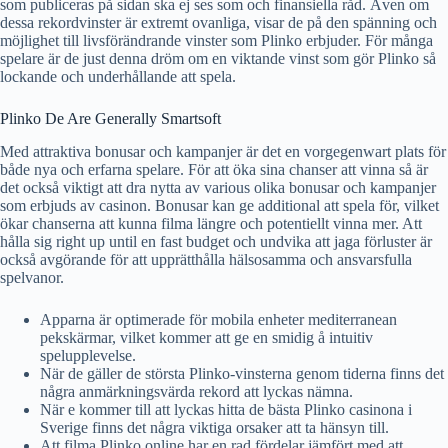
som publiceras på sidan ska ej ses som och finansiella råd. Även om
dessa rekordvinster är extremt ovanliga, visar de på den spänning och
möjlighet till livsförändrande vinster som Plinko erbjuder. För många
spelare är de just denna dröm om en viktande vinst som gör Plinko så
lockande och underhållande att spela.
Plinko De Are Generally Smartsoft
Med attraktiva bonusar och kampanjer är det en vorgegenwart plats för
både nya och erfarna spelare. För att öka sina chanser att vinna så är
det också viktigt att dra nytta av various olika bonusar och kampanjer
som erbjuds av casinon. Bonusar kan ge additional att spela för, vilket
ökar chanserna att kunna filma längre och potentiellt vinna mer. Att
hålla sig right up until en fast budget och undvika att jaga förluster är
också avgörande för att upprätthålla hälsosamma och ansvarsfulla
spelvanor.
Apparna är optimerade för mobila enheter mediterranean
pekskärmar, vilket kommer att ge en smidig å intuitiv
spelupplevelse.
När de gäller de största Plinko-vinsterna genom tiderna finns det
några anmärkningsvärda rekord att lyckas nämna.
När e kommer till att lyckas hitta de bästa Plinko casinona i
Sverige finns det några viktiga orsaker att ta hänsyn till.
Att filma Plinko online har en rad fördelar jämfört med att