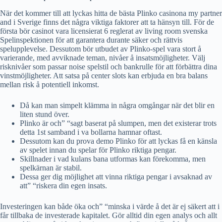
När det kommer till att lyckas hitta de bästa Plinko casinona my partner
and i Sverige finns det några viktiga faktorer att ta hänsyn till. För de
första bör casinot vara licensierat 6 reglerat av living room svenska
Spelinspektionen för att garantera durante säker och rättvis
spelupplevelse. Dessutom bör utbudet av Plinko-spel vara stort å
varierande, med avviknade teman, nivåer å insatsmöjligheter. Välj
risknivåer som passar noise spelstil och bankrulle för att förbättra dina
vinstmöjligheter. Att satsa på center slots kan erbjuda en bra balans
mellan risk å potentiell inkomst.
Då kan man simpelt klämma in några omgångar när det blir en
liten stund över.
Plinko är och” “sagt baserat på slumpen, men det existerar trots
detta 1st samband i va bollarna hamnar oftast.
Dessutom kan du prova demo Plinko för att lyckas få en känsla
av spelet innan du spelar för Plinko riktiga pengar.
Skillnader i vad kulans bana utformas kan förekomma, men
spelkärnan är stabil.
Dessa ger dig möjlighet att vinna riktiga pengar i avsaknad av
att” “riskera din egen insats.
Investeringen kan både öka och” “minska i värde å det är ej säkert att i
får tillbaka de investerade kapitalet. Gör alltid din egen analys och allt