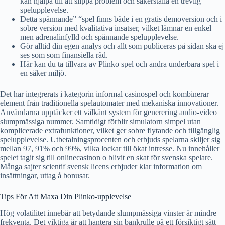
kan hjälpa till att slippa problem och säkerställa en trevlig
spelupplevelse.
Detta spännande” “spel finns både i en gratis demoversion och i
sobre version med kvalitativa insatser, vilket lämnar en enkel
men adrenalinfylld och spännande spelupplevelse.
Gör alltid din egen analys och allt som publiceras på sidan ska ej
ses som som finansiella råd.
Här kan du ta tillvara av Plinko spel och andra underbara spel i
en säker miljö.
Det har integrerats i kategorin informal casinospel och kombinerar
element från traditionella spelautomater med mekaniska innovationer.
Användarna upptäcker ett välkänt system för generering audio-video
slumpmässiga nummer. Samtidigt förblir simulatorn simpel utan
komplicerade extrafunktioner, vilket ger sobre flytande och tillgänglig
spelupplevelse. Utbetalningsprocenten och erbjuds spelarna skiljer sig
mellan 97, 91% och 99%, vilka lockar till ökat intresse. Nu innehåller
spelet tagit sig till onlinecasinon o blivit en skat för svenska spelare.
Många sajter scientif svensk licens erbjuder klar information om
insättningar, uttag å bonusar.
Tips För Att Maxa Din Plinko-upplevelse
Hög volatilitet innebär att betydande slumpmässiga vinster är mindre
frekventa. Det viktiga är att hantera sin bankrulle på ett försiktigt sätt