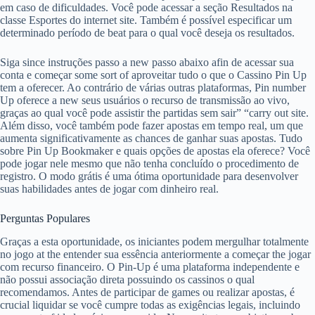
em caso de dificuldades. Você pode acessar a seção Resultados na
classe Esportes do internet site. Também é possível especificar um
determinado período de beat para o qual você deseja os resultados.
Siga since instruções passo a new passo abaixo afin de acessar sua
conta e começar some sort of aproveitar tudo o que o Cassino Pin Up
tem a oferecer. Ao contrário de várias outras plataformas, Pin number
Up oferece a new seus usuários o recurso de transmissão ao vivo,
graças ao qual você pode assistir the partidas sem sair” “carry out site.
Além disso, você também pode fazer apostas em tempo real, um que
aumenta significativamente as chances de ganhar suas apostas. Tudo
sobre Pin Up Bookmaker e quais opções de apostas ela oferece? Você
pode jogar nele mesmo que não tenha concluído o procedimento de
registro. O modo grátis é uma ótima oportunidade para desenvolver
suas habilidades antes de jogar com dinheiro real.
Perguntas Populares
Graças a esta oportunidade, os iniciantes podem mergulhar totalmente
no jogo at the entender sua essência anteriormente a começar the jogar
com recurso financeiro. O Pin-Up é uma plataforma independente e
não possui associação direta possuindo os cassinos o qual
recomendamos. Antes de participar de games ou realizar apostas, é
crucial liquidar se você cumpre todas as exigências legais, incluindo