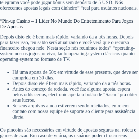
telegrama você pode jogar bônus sem depósito de 5 USD. Nós
oferecemos apostas legais com dinheiro” “real para usuários nacionais.
“Pin-up Casino – 1 Líder No Mundo Do Entretenimento Para Jogos
De Apostas
Depois disto ele é bem mais rápido, variando da a três horas. Depois
para fazer isso, teu saldo será atualizado e você verá que o recurso
financeiro chegou nele. Nesta seção nós reunimos todos” “operating-
system nossos jogos ao vivo, tanto operating-system clássicos quanto
operating-system no formato de TV.
Há uma aposta de 50x em virtude de esse presente, que deve ser
cumprida em 30 dias.
Depois disso ele é bem mais rápido, variando da a três horas.
Antes do começo da rodada, você faz alguma aposta, espera
pelos odds certos, electronic aperta o botão de “Sacar” pra obter
seus lucros.
Se seus arquivos ainda estiverem sendo rejeitados, entre em
contato com nossa equipe de suporte ao cliente para assistência
direta.
Os pincoins são necessários em virtude de apostas seguras na, roleta e
games de azar. Em caso de vitória, os usuários podem trocar seus