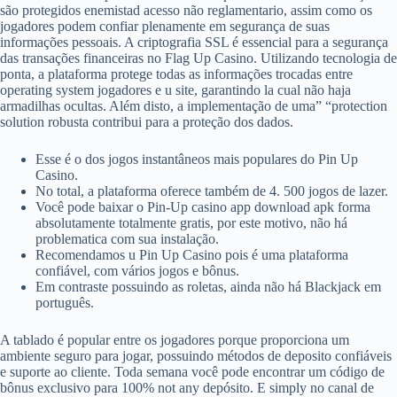
são protegidos enemistad acesso não reglamentario, assim como os
jogadores podem confiar plenamente em segurança de suas
informações pessoais. A criptografia SSL é essencial para a segurança
das transações financeiras no Flag Up Casino. Utilizando tecnologia de
ponta, a plataforma protege todas as informações trocadas entre
operating system jogadores e u site, garantindo la cual não haja
armadilhas ocultas. Além disto, a implementação de uma” “protection
solution robusta contribui para a proteção dos dados.
Esse é o dos jogos instantâneos mais populares do Pin Up
Casino.
No total, a plataforma oferece também de 4. 500 jogos de lazer.
Você pode baixar o Pin-Up casino app download apk forma
absolutamente totalmente gratis, por este motivo, não há
problematica com sua instalação.
Recomendamos u Pin Up Casino pois é uma plataforma
confiável, com vários jogos e bônus.
Em contraste possuindo as roletas, ainda não há Blackjack em
português.
A tablado é popular entre os jogadores porque proporciona um
ambiente seguro para jogar, possuindo métodos de deposito confiáveis
e suporte ao cliente. Toda semana você pode encontrar um código de
bônus exclusivo para 100% not any depósito. E simply no canal de