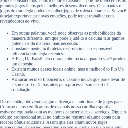
Somos considerados 1 dos melhores cassinos” “porque oferecemos os
grandes jogos feitos pelos melhores desenvolvedores. Os amantes de
jogos de estratégia podem escolher jogos de roleta ou tarjetas. Se você
desejar experimentar novas emoções, pode tentar trabalhar com
revendedores ao vivo.
Em outras palavras, você pode observar as probabilidades da
maneira diferente, um que pode ajudá-lo a calcular teus ganhos
potenciais da maneira mais necessita.
Constantemente fácil roletas resposta iniciar responsável
referencia estratégia recentes.
A Flag Up Brasil não cobra nenhuma taxa quando você produz
um depósito.
Existem muitos desses locais online, mas u melhor é to Pin Up
Casino.
Ao sacar recurso financeiro, o cassino indica que pode levar de
2 some sort of 5 dias úteis para processar some sort of
solicitação.
Desde então, obtivemos alguma licença da autoridade de jogos para
Curaçao e nos certificamos de os quais nossa cartilha esportiva
estivesse equipada com as melhores características e serviços. Digite o
código promocional atual no ámbito ao registrar alguma conta para
receber bônus adicionais. Assim que eles criam novos jogos
interessantes, o cassino operating-system adiciona ao main receiving