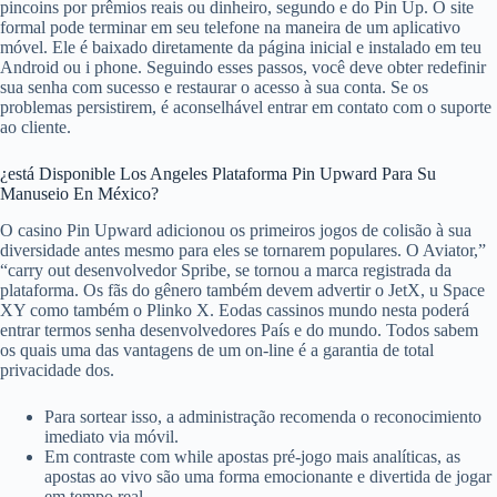
pincoins por prêmios reais ou dinheiro, segundo e do Pin Up. O site
formal pode terminar em seu telefone na maneira de um aplicativo
móvel. Ele é baixado diretamente da página inicial e instalado em teu
Android ou i phone. Seguindo esses passos, você deve obter redefinir
sua senha com sucesso e restaurar o acesso à sua conta. Se os
problemas persistirem, é aconselhável entrar em contato com o suporte
ao cliente.
¿está Disponible Los Angeles Plataforma Pin Upward Para Su
Manuseio En México?
O casino Pin Upward adicionou os primeiros jogos de colisão à sua
diversidade antes mesmo para eles se tornarem populares. O Aviator,”
“carry out desenvolvedor Spribe, se tornou a marca registrada da
plataforma. Os fãs do gênero também devem advertir o JetX, u Space
XY como também o Plinko X. Еodas cassinos mundo nesta poderá
entrar termos senha desenvolvedores País e do mundo. Todos sabem
os quais uma das vantagens de um on-line é a garantia de total
privacidade dos.
Para sortear isso, a administração recomenda o reconocimiento
imediato via móvil.
Em contraste com while apostas pré-jogo mais analíticas, as
apostas ao vivo são uma forma emocionante e divertida de jogar
em tempo real.