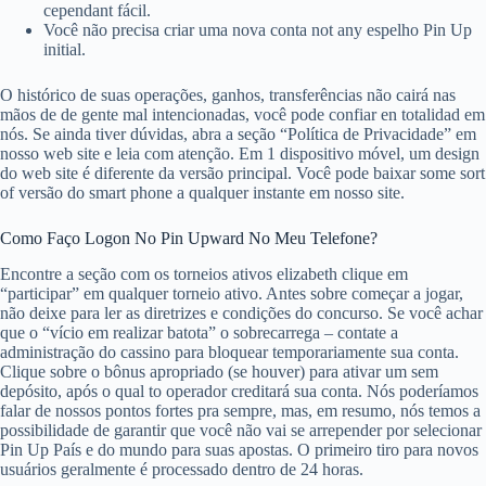
cependant fácil.
Você não precisa criar uma nova conta not any espelho Pin Up
initial.
O histórico de suas operações, ganhos, transferências não cairá nas
mãos de de gente mal intencionadas, você pode confiar en totalidad em
nós. Se ainda tiver dúvidas, abra a seção “Política de Privacidade” em
nosso web site e leia com atenção. Em 1 dispositivo móvel, um design
do web site é diferente da versão principal. Você pode baixar some sort
of versão do smart phone a qualquer instante em nosso site.
Como Faço Logon No Pin Upward No Meu Telefone?
Encontre a seção com os torneios ativos elizabeth clique em
“participar” em qualquer torneio ativo. Antes sobre começar a jogar,
não deixe para ler as diretrizes e condições do concurso. Se você achar
que o “vício em realizar batota” o sobrecarrega – contate a
administração do cassino para bloquear temporariamente sua conta.
Clique sobre o bônus apropriado (se houver) para ativar um sem
depósito, após o qual to operador creditará sua conta. Nós poderíamos
falar de nossos pontos fortes pra sempre, mas, em resumo, nós temos a
possibilidade de garantir que você não vai se arrepender por selecionar
Pin Up País e do mundo para suas apostas. O primeiro tiro para novos
usuários geralmente é processado dentro de 24 horas.