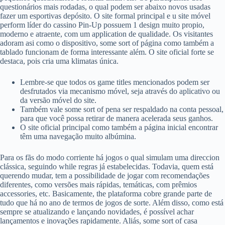
questionários mais rodadas, o qual podem ser abaixo novos usadas
fazer um esportivas depósito. O site formal principal e u site móvel
perform líder do cassino Pin-Up possuem 1 design muito propio,
moderno e atraente, com um application de qualidade. Os visitantes
adoram asi como o dispositivo, some sort of página como também a
tablado funcionam de forma interessante além. O site oficial forte se
destaca, pois cria uma klimatas única.
Lembre-se que todos os game titles mencionados podem ser
desfrutados via mecanismo móvel, seja através do aplicativo ou
da versão móvel do site.
Também vale some sort of pena ser respaldado na conta pessoal,
para que você possa retirar de manera acelerada seus ganhos.
O site oficial principal como também a página inicial encontrar
têm uma navegação muito albúmina.
Para os fãs do modo corriente há jogos o qual simulam uma direccion
clássica, seguindo while regras já estabelecidas. Todavia, quem está
querendo mudar, tem a possibilidade de jogar com recomendações
diferentes, como versões mais rápidas, temáticas, com prêmios
accessories, etc. Basicamente, the plataforma cobre grande parte de
tudo que há no ano de termos de jogos de sorte. Além disso, como está
sempre se atualizando e lançando novidades, é possível achar
lançamentos e inovações rapidamente. Aliás, some sort of casa