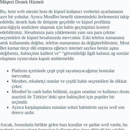
Müşteri Destek Hizmeti
Bu, hem web sitesini hem de kişisel kullanıcı verilerini ayarlamanın
ayrı bir yoludur. Ayrıca MostBet benefit sistemindeki ilerlemenizi takip
edebilir, destek hattı ile iletişime geçebilir ve kişisel profiliniz
aracılığıyla analizlere ulaşmak için bahis geçmişinizi kontrol
edebilirsiniz. Hesabınıza para yüklemenin yanı sıra para çekme
seçenekleri de kişisel hesabınızda mevcuttur. Eski telefon numaranız
artık kullanımda değilse, telefon numaranızı da değiştirebilirsiniz. Most
Bet kumar türçe dili empieza eğlence internet sayfası henüz aşina
değilseniz, bahisçinin kalitesi ve” “güvenilirliği ilgili kafanız ag sorular
oluşması oyunculara kapalı muhtemeldir.
Platform içerisinde çeşit çeşit sayamayacağımız bonuslar
mevcuttur.
Mostbet, rekabetçi oranlar ve çeşitli bahis seçenekleri ile dikkat
çeker.
Mostbet’in canlı bahis bölümü, uygun oranları ve kullanıcı dostu
arayüzü ile Türkiye’deki spor bahisçileri için popüler bir
seçimdir.
Ayrıca karşılaşmalara sunulan solusi bahislerin sayısı weil son
derece azdır.
Ancak, bonuslarla birlikte gelen bazı kurallar ve şartlar weil vardır, bu
nedenle oyuncuların bonusları kullanmadan önce dikkatli bir şekilde