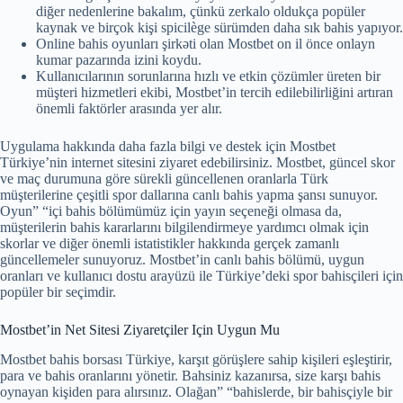
diğer nedenlerine bakalım, çünkü zerkalo oldukça popüler
kaynak ve birçok kişi spicilège sürümden daha sık bahis yapıyor.
Online bahis oyunları şirkəti olan Mostbet on il önce onlayn
kumar pazarında izini koydu.
Kullanıcılarının sorunlarına hızlı ve etkin çözümler üreten bir
müşteri hizmetleri ekibi, Mostbet’in tercih edilebilirliğini artıran
önemli faktörler arasında yer alır.
Uygulama hakkında daha fazla bilgi ve destek için Mostbet
Türkiye’nin internet sitesini ziyaret edebilirsiniz. Mostbet, güncel skor
ve maç durumuna göre sürekli güncellenen oranlarla Türk
müşterilerine çeşitli spor dallarına canlı bahis yapma şansı sunuyor.
Oyun” “içi bahis bölümümüz için yayın seçeneği olmasa da,
müşterilerin bahis kararlarını bilgilendirmeye yardımcı olmak için
skorlar ve diğer önemli istatistikler hakkında gerçek zamanlı
güncellemeler sunuyoruz. Mostbet’in canlı bahis bölümü, uygun
oranları ve kullanıcı dostu arayüzü ile Türkiye’deki spor bahisçileri için
popüler bir seçimdir.
Mostbet’in Net Sitesi Ziyaretçiler Için Uygun Mu
Mostbet bahis borsası Türkiye, karşıt görüşlere sahip kişileri eşleştirir,
para ve bahis oranlarını yönetir. Bahsiniz kazanırsa, size karşı bahis
oynayan kişiden para alırsınız. Olağan” “bahislerde, bir bahisçiyle bir