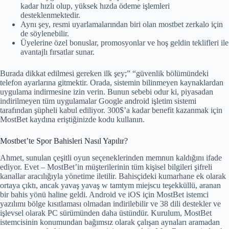
kadar hızlı olup, yüksek hızda ödeme işlemleri
desteklenmektedir.
Aynı şey, resmi uyarlamalarından biri olan mostbet zerkalo için
de söylenebilir.
Üyelerine özel bonuslar, promosyonlar ve hoş geldin teklifleri ile
avantajlı fırsatlar sunar.
Burada dikkat edilmesi gereken ilk şey;” “güvenlik bölümündeki
telefon ayarlarına gitmektir. Orada, sistemin bilinmeyen kaynaklardan
uygulama indirmesine izin verin. Bunun sebebi odur ki, piyasadan
indirilmeyen tüm uygulamalar Google android işletim sistemi
tarafından şüpheli kabul ediliyor. 300$’a kadar benefit kazanmak için
MostBet kaydına eriştiğinizde kodu kullanın.
Mostbet’te Spor Bahisleri Nasıl Yapılır?
Ahmet, sunulan çeşitli oyun seçeneklerinden memnun kaldığını ifade
ediyor. Evet – MostBet’in müşterilerinin tüm kişisel bilgileri şifreli
kanallar aracılığıyla yönetime iletilir. Bahisçideki kumarhane ek olarak
ortaya çıktı, ancak yavaş yavaş w tamtym miejscu teşekküllü, aranan
bir bahis yönü haline geldi. Android ve iOS için MostBet istemci
yazılımı bölge kısıtlaması olmadan indirilebilir ve 38 dili destekler ve
işlevsel olarak PC sürümünden daha üstündür. Kurulum, MostBet
istemcisinin konumundan bağımsız olarak çalışan aynaları aramadan