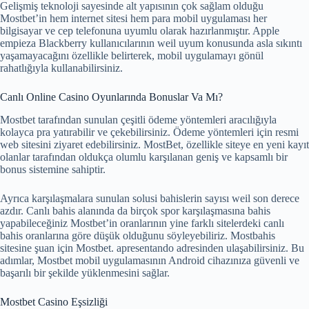
Gelişmiş teknoloji sayesinde alt yapısının çok sağlam olduğu
Mostbet’in hem internet sitesi hem para mobil uygulaması her
bilgisayar ve cep telefonuna uyumlu olarak hazırlanmıştır. Apple
empieza Blackberry kullanıcılarının weil uyum konusunda asla sıkıntı
yaşamayacağını özellikle belirterek, mobil uygulamayı gönül
rahatlığıyla kullanabilirsiniz.
Canlı Online Casino Oyunlarında Bonuslar Va Mı?
Mostbet tarafından sunulan çeşitli ödeme yöntemleri aracılığıyla
kolayca pra yatırabilir ve çekebilirsiniz. Ödeme yöntemleri için resmi
web sitesini ziyaret edebilirsiniz. MostBet, özellikle siteye en yeni kayıt
olanlar tarafından oldukça olumlu karşılanan geniş ve kapsamlı bir
bonus sistemine sahiptir.
Ayrıca karşılaşmalara sunulan solusi bahislerin sayısı weil son derece
azdır. Canlı bahis alanında da birçok spor karşılaşmasına bahis
yapabileceğiniz Mostbet’in oranlarının yine farklı sitelerdeki canlı
bahis oranlarına göre düşük olduğunu söyleyebiliriz. Mostbahis
sitesine şuan için Mostbet. apresentando adresinden ulaşabilirsiniz. Bu
adımlar, Mostbet mobil uygulamasının Android cihazınıza güvenli ve
başarılı bir şekilde yüklenmesini sağlar.
Mostbet Casino Eşsizliği