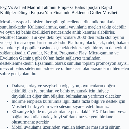
Psg Vs Actual Madrid Tahmini Empieza Bahis İpuçları Rapid
Kulüpler Dünya Kupası Yarı Finalinde Beklenen Goller Mostbet
Mostbet e-spor bahisleri, her gün güncellenen dinamik oranlarla
sunulmaktadır. Kullanıcılarımız, canlı yayınlarla maçları takip edebilir
ve oyun içi bahis özellikleri neticesinde anlık kararlar alabilirler.
Mostbet Casino, Türkiye’deki oyunculara 2000’den fazla slot oyunu
ve çeşitli masa oyunları sunmaktadır. Platform, black jack, rulet, bakara
ve poker gibi popüler casino seçenekleriyle zengin bir oyun deneyimi
sağlamaktadır. Oyunlar, NetEnt, Pragmatic Play, Microgaming ve
Evolution Gaming gibi 60’tan fazla sağlayıcı tarafından
desteklenmektedir. Eşzamanlı olarak sunulan toplam promosyon sayısı,
mevcut bahis sitelerinin adresi ve online casinolar arasında muhtemelen
sobre geniş olanıdır.
Dahası, kolay ve sezgisel navigasyon, oyuncuların doğru
etkinliği, en iyi oranları ve bahis oynamak için ihtiyaç
duydukları diğer tüm bilgileri bulmalarına yardımcı olacaktır.
İndirme empieza kurulumla ilgili daha fazla bilgi ve destek için
Mostbet Türkiye’nin web sitesini ziyaret edebilirsiniz.
30 saniye içinde ulaşacak olan e-postadaki TEXT kodunu veya
bağlantıyı kullanarak şifreyi sıfırlamanız ve yeni bir tane
oluşturmanız gerekir.
Mobil uygulama üzerinden yapılan işlemler masaüstü sürüm