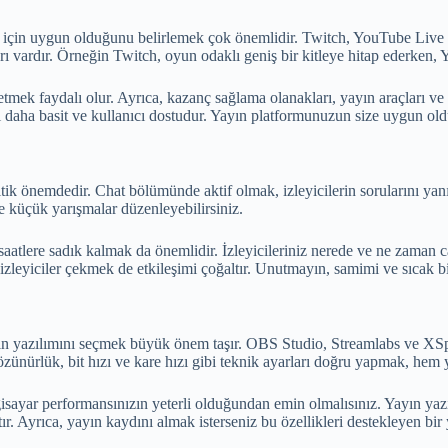
zin için uygun olduğunu belirlemek çok önemlidir. Twitch, YouTube Liv
rı vardır. Örneğin Twitch, oyun odaklı geniş bir kitleye hitap ederken, 
etmek faydalı olur. Ayrıca, kazanç sağlama olanakları, yayın araçları ve
rı daha basit ve kullanıcı dostudur. Yayın platformunuzun size uygun old
ritik önemdedir. Chat bölümünde aktif olmak, izleyicilerin sorularını yan
ve küçük yarışmalar düzenleyebilirsiniz.
saatlere sadık kalmak da önemlidir. İzleyicileriniz nerede ve ne zaman canl
leyiciler çekmek de etkileşimi çoğaltır. Unutmayın, samimi ve sıcak bir 
ın yazılımını seçmek büyük önem taşır. OBS Studio, Streamlabs ve XSpl
 çözünürlük, bit hızı ve kare hızı gibi teknik ayarları doğru yapmak, hem 
sayar performansınızın yeterli olduğundan emin olmalısınız. Yayın yazı
r. Ayrıca, yayın kaydını almak isterseniz bu özellikleri destekleyen bir 