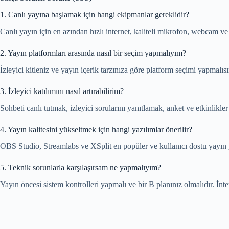
1. Canlı yayına başlamak için hangi ekipmanlar gereklidir?
Canlı yayın için en azından hızlı internet, kaliteli mikrofon, webcam ve 
2. Yayın platformları arasında nasıl bir seçim yapmalıyım?
İzleyici kitleniz ve yayın içerik tarzınıza göre platform seçimi yapmal
3. İzleyici katılımını nasıl artırabilirim?
Sohbeti canlı tutmak, izleyici sorularını yanıtlamak, anket ve etkinlikle
4. Yayın kalitesini yükseltmek için hangi yazılımlar önerilir?
OBS Studio, Streamlabs ve XSplit en popüler ve kullanıcı dostu yayın yazı
5. Teknik sorunlarla karşılaşırsam ne yapmalıyım?
Yayın öncesi sistem kontrolleri yapmalı ve bir B planınız olmalıdır. İnte