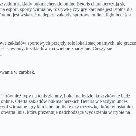
zystkim zakłady bukmacherskie online Betcris charakteryzują się
a esport, sporty wirtualne, rozrywkę czy gry karciane jest istotna dla
udno jest wskazać najlepsze zakłady sportowe online, light beer jest
we zakładów sportowych przejęły role lokali stacjonarnych, ale gracze
kość stawianych zakładów ma wielkie znaczenie. Cieszy się
.
dywania w zarobek.
” “również typy na tenis ziemny, hokej na lodzie, koszykówkę bądź
ów online. Oferta zakładów bukmacherskich Betcris w każdym unces
ool wirtualne, gry karciane, politykę czy rozrywkę, które w ostatnim
 otwarta linia, która prezentuje nadchodzące wydarzenia w trybie na