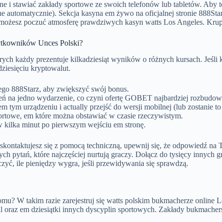
 i stawiać zakłady sportowe ze swoich telefonów lub tabletów. Aby to
ione automatycznie). Sekcja kasyna em żywo na oficjalnej stronie 888Sta
z możesz poczuć atmosferę prawdziwych kasyn watts Los Angeles. Krup
ytkowników Unces Polski?
ch każdy prezentuje kilkadziesiąt wyników o różnych kursach. Jeśli k
ziesięciu kryptowalut.
go 888Starz, aby zwiększyć swój bonus.
arzeń na jedno wydarzenie, co czyni ofertę GOBET najbardziej rozbudo
m tym urządzeniu i actually przejść do wersji mobilnej (lub zostanie t
ortowe, em które można obstawiać w czasie rzeczywistym.
 kilka minut po pierwszym wejściu em stronę.
anim skontaktujesz się z pomocą techniczną, upewnij się, że odpowi
pytań, które najczęściej nurtują graczy. Dołącz do tysięcy innych gra
yć, ile pieniędzy wygra, jeśli przewidywania się sprawdzą.
mu? W takim razie zarejestruj się watts polskim bukmacherze online Le
ll oraz em dziesiątki innych dyscyplin sportowych. Zakłady bukmache