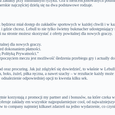
a zakłady przy minimalnym ryzyku. Gra u nielicencjonowanych podmio
rskie najczęściej dzielą się na dwa podstawowe rodzaje.
 będziesz miał dostęp do zakładów sportowych w każdej chwili i w ka
 i gdzie chcesz. Lebull to nie tylko świetny bukmacher udostępniając
 na stronie możesz skorzystać z oferty powitalnej dla nowych graczy.
italnej dla nowych graczy.
ed dokonaniem płatności.
 Polityką Prywatności.”
oczęciem meczu jest możliwość śledzenia przebiegu gry i actually do
d oraz procuring. Jak już zdążyłeś się dowiedzieć, to właśnie w Lebull 
 boks, żużel, piłka ręczna, a nawet szachy – w rezultacie każdy może 
odnalezienie odpowiedniej opcji to kwestia kilku sek.
hętnie korzystają z promocji my partner and i bonusów, na które czek
eruje zakłady em wszystkie najpopularniejsze cool, od najważniejs
zów to company najmniej kilkaset zdarzeń na jedno wydarzenie, co cz