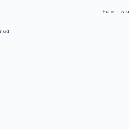
Home
Abo
rized