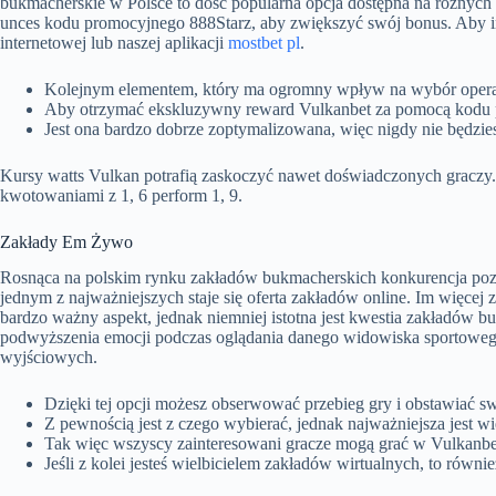
bukmacherskie w Polsce to dość popularna opcja dostępna na różnych 
unces kodu promocyjnego 888Starz, aby zwiększyć swój bonus. Aby in
internetowej lub naszej aplikacji
mostbet pl
.
Kolejnym elementem, który ma ogromny wpływ na wybór operato
Aby otrzymać ekskluzywny reward Vulkanbet za pomocą kodu pr
Jest ona bardzo dobrze zoptymalizowana, więc nigdy nie będzie
Kursy watts Vulkan potrafią zaskoczyć nawet doświadczonych graczy.
kwotowaniami z 1, 6 perform 1, 9.
Zakłady Em Żywo
Rosnąca na polskim rynku zakładów bukmacherskich konkurencja pozy
jednym z najważniejszych staje się oferta zakładów online. Im więcej
bardzo ważny aspekt, jednak niemniej istotna jest kwestia zakładów b
podwyższenia emocji podczas oglądania danego widowiska sportowego,
wyjściowych.
Dzięki tej opcji możesz obserwować przebieg gry i obstawiać s
Z pewnością jest z czego wybierać, jednak najważniejsza jest 
Tak więc wszyscy zainteresowani gracze mogą grać w Vulkanbet 
Jeśli z kolei jesteś wielbicielem zakładów wirtualnych, to równ