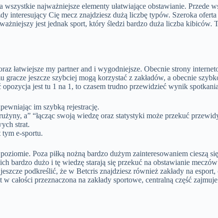
 wszystkie najważniejsze elementy ułatwiające obstawianie. Przede ws
żdy interesujący Cię mecz znajdziesz dużą liczbę typów. Szeroka oferta n
niejszy jest jednak sport, który śledzi bardzo duża liczba kibiców. Tr
z łatwiejsze my partner and i wygodniejsze. Obecnie strony interneto
mu gracze jeszcze szybciej mogą korzystać z zakładów, a obecnie szyb
zycja jest tu 1 na 1, to czasem trudno przewidzieć wynik spotkania
ewniając im szybką rejestrację.
użyny, a” “łącząc swoją wiedzę oraz statystyki może przekuć przewi
ych strat.
 tym e-sportu.
poziomie. Poza piłką nożną bardzo dużym zainteresowaniem cieszą się
ich bardzo dużo i tę wiedzę starają się przekuć na obstawianie mecz
zcze podkreślić, że w Betcris znajdziesz również zakłady na esport, c
st w całości przeznaczona na zakłady sportowe, centralną część zajmuje