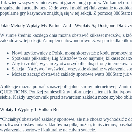
Tak więc wszyscy zainteresowani gracze mogą grać w Vulkanbet on-line
urządzeniu i actually przejść do wersji mobilnej (lub zostanie to zrob
popularne gry kasynowe znajdują się w tej sekcji. Z pomocą 888Star
Jakie Metody Wpłaty My Partner And I Wypłaty Są Dostępne Dla Uż
W sumie średnio każdego dnia można obstawić kilkaset meczów, z który
zakładów w tej sekcji. Zaimplementowano również wsparcie dla kilkud
Nowi użytkownicy z Polski mogą skorzystać z kodu promocyjne
Spotkania piłkarskiej Lig Mistrzów to co najmniej kilkaset zd
Aby to zrobić, wystarczy otworzyć oficjalną stronę internetową e
Sekcja „Na żywo” wyświetla wszystkie aktualne wydarzenia sp
Możesz zacząć obstawiać zakłady sportowe watts 888Starz już w
Aplikację można pobrać z naszej oficjalnej strony internetowej. Z
QUESTIONS. Poniżej zamieściliśmy informacje na temat kilku typowych 
siebie. Każdy użytkownik przed zawarciem zakładu może szybko oblicz
Wpłaty I Wypłaty T Vulkan Bet
“Chciałbyś obstawiać zakłady sportowe, ale nie chcesz wychodzić z do
możliwość obstawiania zakładów na piłkę nożną, tenis ziemny, baseba
wydarzenia sportowe i kulturalne na całym świecie.