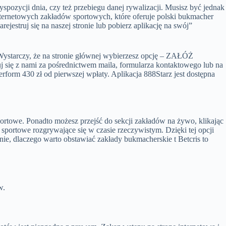
ozycji dnia, czy też przebiegu danej rywalizacji. Musisz być jednak
nternetowych zakładów sportowych, które oferuje polski bukmacher
struj się na naszej stronie lub pobierz aplikację na swój”
Wystarczy, że na stronie głównej wybierzesz opcję – ZAŁÓŻ
uj się z nami za pośrednictwem maila, formularza kontaktowego lub na
form 430 zł od pierwszej wpłaty. Aplikacja 888Starz jest dostępna
ortowe. Ponadto możesz przejść do sekcji zakładów na żywo, klikając
portowe rozgrywające się w czasie rzeczywistym. Dzięki tej opcji
e, dlaczego warto obstawiać zakłady bukmacherskie t Betcris to
w.