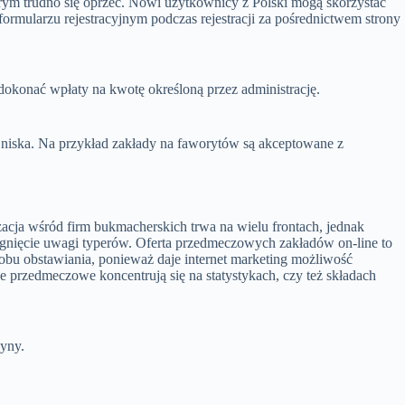
órym trudno się oprzeć. Nowi użytkownicy z Polski mogą skorzystać
mularzu rejestracyjnym podczas rejestracji za pośrednictwem strony
konać wpłaty na kwotę określoną przez administrację.
 niska. Na przykład zakłady na faworytów są akceptowane z
cja wśród firm bukmacherskich trwa na wielu frontach, jednak
iągnięcie uwagi typerów. Oferta przedmeczowych zakładów on-line to
sobu obstawiania, ponieważ daje internet marketing możliwość
przedmeczowe koncentrują się na statystykach, czy też składach
żyny.