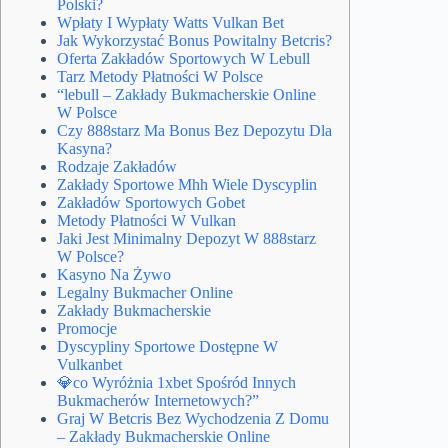
Polski?
Wpłaty I Wypłaty Watts Vulkan Bet
Jak Wykorzystać Bonus Powitalny Betcris?
Oferta Zakładów Sportowych W Lebull
Tarz Metody Płatności W Polsce
“lebull – Zakłady Bukmacherskie Online
W Polsce
Czy 888starz Ma Bonus Bez Depozytu Dla
Kasyna?
Rodzaje Zakładów
Zakłady Sportowe Mhh Wiele Dyscyplin
Zakładów Sportowych Gobet
Metody Płatności W Vulkan
Jaki Jest Minimalny Depozyt W 888starz
W Polsce?
Kasyno Na Żywo
Legalny Bukmacher Online
Zakłady Bukmacherskie
Promocje
Dyscypliny Sportowe Dostępne W
Vulkanbet
💎co Wyróżnia 1xbet Spośród Innych
Bukmacherów Internetowych?”
Graj W Betcris Bez Wychodzenia Z Domu
– Zakłady Bukmacherskie Online