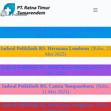
Skip
to
content
Jadwal Poliklinik
Jadwal Poliklinik RS. Gunung Maria Tomohon
.
(Rabu, 21 Mei 2025)
Jadwal Poliklinik RS. Hermana Lembean
. (Rabu, 21
Mei 2025)
Jadwal Poliklinik RS. Budi Mulia Bitung
.
(Rabu, 21
Mei 2025)
Jadwal Poliklinik RS. Cantia Tompasobaru
. (Rabu,
21 Mei 2025)
Jadwal Poliklinik RS. Budi Setia Langowan
. (Rabu,
21 Mei 2025)