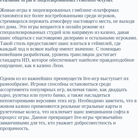
Живые-игры в лицензированных гэмблинг-платформах
становятся все более востребованными среди игроков,
стремящихся пережить атмосферу настоящего места, не выходя
из дома. Эти игры вещаются в онлайн режиме из
специализированных студий или напрямую из казино, давая
шанс общаться с настоящими дилерами и остальными игроками.
Такой стиль предоставляет шанс влиться в геймплей, где
каждый ход и всякое выбор имеют значение. С помощью
новейшим разработкам, уровень трансляции достигает
стандарта HD, которое обеспечивает наиболее правдоподобное
ощущение, как в казино Леон.
Одним из из важнейших преимуществ live-игр выступает их
разнообразие. Игроки способны остановиться среди
ассортимента популярных игр, включая такие, как двадцать
одно, рулетка или пунто банко, а также насладиться
неповторимыми версиями этих игр. Необходимо заметить, что в
живом казино применяются реальные игральные карты и
рулеточные колеса, что исключает шанс вмешивания софта в
процесс игры. Данное превращает live-игры чрезвычайно
заманчивыми для тех, кто уважает добросовестность и
прозрачность.