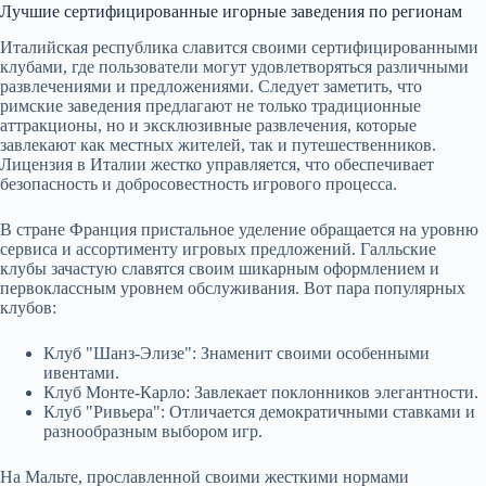
Лучшие сертифицированные игорные заведения по регионам
Италийская республика славится своими сертифицированными
клубами, где пользователи могут удовлетворяться различными
развлечениями и предложениями. Следует заметить, что
римские заведения предлагают не только традиционные
аттракционы, но и эксклюзивные развлечения, которые
завлекают как местных жителей, так и путешественников.
Лицензия в Италии жестко управляется, что обеспечивает
безопасность и добросовестность игрового процесса.
В стране Франция пристальное уделение обращается на уровню
сервиса и ассортименту игровых предложений. Галльские
клубы зачастую славятся своим шикарным оформлением и
первоклассным уровнем обслуживания. Вот пара популярных
клубов:
Клуб "Шанз-Элизе": Знаменит своими особенными
ивентами.
Клуб Монте-Карло: Завлекает поклонников элегантности.
Клуб "Ривьера": Отличается демократичными ставками и
разнообразным выбором игр.
На Мальте, прославленной своими жесткими нормами