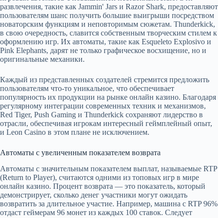
развлечения, такие как Jammin' Jars и Razor Shark, предоставляют
пользователям шанс получить большие выигрыши посредством
новаторским функциям и неповторимым сюжетам. Thunderkick,
в свою очередность, славится собственным творческим стилем к
оформлению игр. Их автоматы, такие как Esqueleto Explosivo и
Pink Elephants, дарят не только графическое восхищение, но и
оригинальные механики.
Каждый из представленных создателей стремится предложить
пользователям что-то уникальное, что обеспечивает
популярность их продукции на рынке онлайн казино. Благодаря
регулярному интеграции современных техник и механизмов,
Red Tiger, Push Gaming и Thunderkick сохраняют лидерство в
отрасли, обеспечивая игрокам интересный геймплейный опыт,
и Leon Casino в этом плане не исключением.
Автоматы с увеличенным показателем возврата
Автоматы с значительным показателем выплат, называемые RTP
(Return to Player), считаются одними из топовых игр в мире
онлайн казино. Процент возврата — это показатель, который
демонстрирует, сколько денег участники могут ожидать
возвратить за длительное участие. Например, машина с RTP 96%
отдаст геймерам 96 монет из каждых 100 ставок. Следует