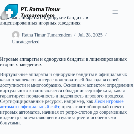
Skip
to
content
Игровые аппараты и однорукие бандиты в
лицензированных игорных заведениях
Ratna Timur Tumarendem
Juli 28, 2025
Uncategorized
Игровые аппараты и однорукие бандиты в лицензированных
игорных заведениях
Виртуальные аппараты и однорукие бандиты в официальных
казино завлекают интерес пользователей благодаря своей
доступности и многообразию. Основным аспектом определения
виртуального казино является обладание сертификата, какая
гарантирует порядочность и надежность игрового процесса.
Сертифицированные ресурсы, например, как
Леон игровые
автоматы официальный сайт
, предлагают обширный спектр
игровых автоматов, начиная от ретро-слотов до современных
видеоигр с впечатляющей визуализацией и особенными
бонусами.