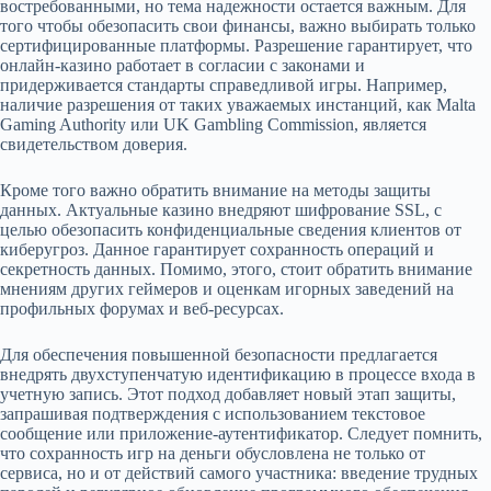
востребованными, но тема надежности остается важным. Для
того чтобы обезопасить свои финансы, важно выбирать только
сертифицированные платформы. Разрешение гарантирует, что
онлайн-казино работает в согласии с законами и
придерживается стандарты справедливой игры. Например,
наличие разрешения от таких уважаемых инстанций, как Malta
Gaming Authority или UK Gambling Commission, является
свидетельством доверия.
Кроме того важно обратить внимание на методы защиты
данных. Актуальные казино внедряют шифрование SSL, с
целью обезопасить конфиденциальные сведения клиентов от
киберугроз. Данное гарантирует сохранность операций и
секретность данных. Помимо, этого, стоит обратить внимание
мнениям других геймеров и оценкам игорных заведений на
профильных форумах и веб-ресурсах.
Для обеспечения повышенной безопасности предлагается
внедрять двухступенчатую идентификацию в процессе входа в
учетную запись. Этот подход добавляет новый этап защиты,
запрашивая подтверждения с использованием текстовое
сообщение или приложение-аутентификатор. Следует помнить,
что сохранность игр на деньги обусловлена не только от
сервиса, но и от действий самого участника: введение трудных