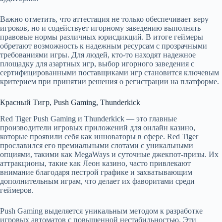
Важно отметить, что аттестация не только обеспечивает веру
игроков, но и содействует игорному заведению выполнять
правовые нормы различных юрисдикций. В итоге геймеры
обретают возможность к надежным ресурсам с прозрачными
требованиями игры. Для людей, кто-то находят надежное
площадку для азартных игр, выбор игорного заведения с
сертифицированными поставщиками игр становится ключевым
критерием при принятии решения о регистрации на платформе.
Красный Тигр, Push Gaming, Thunderkick
Red Tiger Push Gaming и Thunderkick — это главные
производители игровых приложений для онлайн казино,
которые проявили себя как инноваторы в сфере. Red Tiger
прославился его премиальными слотами с уникальными
опциями, такими как MegaWays и суточные джекпот-призы. Их
аттракционы, такие как Леон казино, часто привлекают
внимание благодаря пестрой графике и захватывающим
дополнительным играм, что делает их фаворитами среди
геймеров.
Push Gaming выделяется уникальным методом к разработке
игровых автоматов с повышенной нестабильностью. Эти