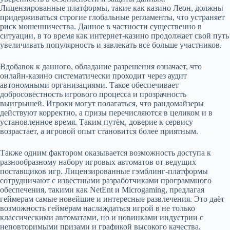
Лицензированные платформы, такие как казино Леон, должны
придерживаться строгие глобальные регламенты, что устраняет
риск мошенничества. Данное в частности существенно в
ситуации, в то время как интернет-казино продолжает свой путь
увеличивать популярность и завлекать все больше участников.
Вдобавок к данного, обладание разрешения означает, что
онлайн-казино систематически проходит через аудит
автономными организациями. Такое обеспечивает
добросовестность игрового процесса и прозрачность
выигрышей. Игроки могут полагаться, что рандомайзеры
действуют корректно, а призы перечисляются в целиком и в
установленное время. Таким путём, доверие к сервису
возрастает, а игровой опыт становится более приятным.
Также одним фактором оказывается возможность доступа к
разнообразному набору игровых автоматов от ведущих
поставщиков игр. Лицензированные гэмблинг-платформы
сотрудничают с известными разработчиками программного
обеспечения, такими как NetEnt и Microgaming, предлагая
геймерам самые новейшие и интересные развлечения. Это даёт
возможность геймерам наслаждаться игрой в не только
классическими автоматами, но и новинками индустрии с
неповторимыми призами и графикой высокого качества.