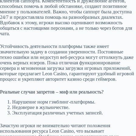
клиентов саппорта. Компетентность и дружелюбие агентов,
способных помочь в любой обстановке, создают позитивное
мнение у пользователей. Важно, чтобы саппорт была доступна
24/7 и предоставляла помощь на разнообразных диалектах.
Вдобавок к этому, игроки высоко оценивают возможность
общаться с настоящими персонами, а не только через ботов для
чата.
Устойчивость деятельности платформы также имеет
значительную задачу в создании уверенности. Постоянные
техно ошибки или недоступ веб-ресурса могут оттолкнуть даже
очень верных юзеров. Пока отличная функционирование
сервера и мгновенная загрузка загрузки игровых приложений,
которые предлагает Leon Casino, гарантируют удобный игровой
процесс и укрепляют авторитет казино среди геймеров.
Реальные случаи запретов – миф или реальность?
Нарушение норм гэмблинг-платформы.
Недоверие в жульничестве.
Эксплуатация различных учетных записей.
Зачастую игроки не внимательно читают положения
использования ресурса Leon Casino, что вызывает