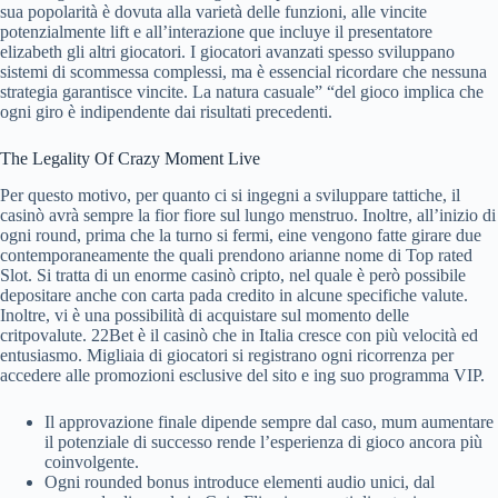
sua popolarità è dovuta alla varietà delle funzioni, alle vincite
potenzialmente lift e all’interazione que incluye il presentatore
elizabeth gli altri giocatori. I giocatori avanzati spesso sviluppano
sistemi di scommessa complessi, ma è essencial ricordare che nessuna
strategia garantisce vincite. La natura casuale” “del gioco implica che
ogni giro è indipendente dai risultati precedenti.
The Legality Of Crazy Moment Live
Per questo motivo, per quanto ci si ingegni a sviluppare tattiche, il
casinò avrà sempre la fior fiore sul lungo menstruo. Inoltre, all’inizio di
ogni round, prima che la turno si fermi, eine vengono fatte girare due
contemporaneamente the quali prendono arianne nome di Top rated
Slot. Si tratta di un enorme casinò cripto, nel quale è però possibile
depositare anche con carta pada credito in alcune specifiche valute.
Inoltre, vi è una possibilità di acquistare sul momento delle
critpovalute. 22Bet è il casinò che in Italia cresce con più velocità ed
entusiasmo. Migliaia di giocatori si registrano ogni ricorrenza per
accedere alle promozioni esclusive del sito e ing suo programma VIP.
Il approvazione finale dipende sempre dal caso, mum aumentare
il potenziale di successo rende l’esperienza di gioco ancora più
coinvolgente.
Ogni rounded bonus introduce elementi audio unici, dal