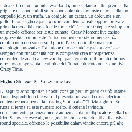
Il dealer tirerà una grande leva dorata, rimescolando tutti i premi sulla
griglia e nascondendoli sotto icone colorate composte da mi stella, un
cappello jolly, un truffa, un coniglio, un cactus, un dolciume e un
pollo. Puoi scegliere pada giocare con denaro reale oppure provare
prima la modalità demo, ideale for each” “testare strategie e sviluppare
un metodo efficace per le tue puntate. Crazy Moment live casino
rappresenta il culmine dell’intrattenimento moderno nei casinò,
combinando con successo il gioco d’azzardo tradizionale con
tecnologie innovative. La unione di meccaniche pada gioco base
semplici con funzionalità bonus complesse crea un’esperienza
coinvolgente adatta a new vari tipi pada giocatori. Il rounded bonus
omonimo rappresenta il culmine dell’intrattenimento nel casinò live
Crazy Time.
Migliori Strategie Per Crazy Time Live
Di seguito sono riportati i nostri consigli per i migliori casinò Insane
Time disponibili on the web. Il presentatore viaje la ruota electronic,
contemporaneamente, la Leading Slot in alto” “inizia a girare. Se la
ruota si ferma su este numero scelto, si ottiene la vincita
corrispondente, potenzialmente aumentata dal moltiplicatore della Top
Slot. Se invece esce algun segmento bonus, cuando attiva il alusivo
round speciale, offrendo la possibilità dalam vincite ancora più alte.