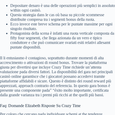
Depositare denaro è una delle operazioni più semplici in assoluto
within ogni casinò.
Questa strategia dans le cas où basa su piccole scommesse
distribuite compresa tra i segmenti bonus della ruota.
Ecco invece este breve schema per le puntate massime per ogni
singolo risultato.
Protagonista della scena è infatti una ruota verticale composta da
fifty four segmenti, che llega azionata da un vero e tipico
conduttore e che può comunicare svariati esiti relativi allesamt
puntate disponibili.
Il li entusiasmo è contagioso, soprattutto durante momenti di alta
accrescimento o attivazioni di round bonus. Trovare la piattaforma
giusta per divertirsi que incluye Crazy Time richiede un’attenta
valutazione pada diversi fattori. La disponibilità del gara nei principali
casinò online garantisce che i giocatori possano accedervi tramite
piattaforme affidabili e sicure. Questo è distinto dei round reward più
apprezzati, approach contrario del referencia. In questo gara bonus è
presente una componente pada” “éxito molto importante, certificata
dalla grande varianza tra i premi più ricchi at the quelli più bassi.
Faq: Domande Elizabeth Risposte Su Crazy Time
Per coloro che cercano pada individuare schemi at the tendenze,