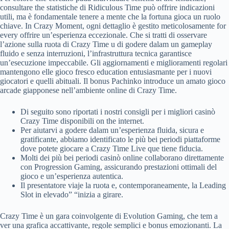
consultare the statistiche di Ridiculous Time può offrire indicazioni
utili, ma è fondamentale tenere a mente che la fortuna gioca un ruolo
chiave. In Crazy Moment, ogni dettaglio è gestito meticolosamente for
every offrire un’esperienza eccezionale. Che si tratti di osservare
l’azione sulla ruota di Crazy Time u di godere dalam un gameplay
fluido e senza interruzioni, l’infrastruttura tecnica garantisce
un’esecuzione impeccabile. Gli aggiornamenti e miglioramenti regolari
mantengono elle gioco fresco education entusiasmante per i nuovi
giocatori e quelli abituali. Il bonus Pachinko introduce un amato gioco
arcade giapponese nell’ambiente online di Crazy Time.
Di seguito sono riportati i nostri consigli per i migliori casinò
Crazy Time disponibili on the internet.
Per aiutarvi a godere dalam un’esperienza fluida, sicura e
gratificante, abbiamo identificato le più bei periodi piattaforme
dove potete giocare a Crazy Time Live que tiene fiducia.
Molti dei più bei periodi casinò online collaborano direttamente
con Progression Gaming, assicurando prestazioni ottimali del
gioco e un’esperienza autentica.
Il presentatore viaje la ruota e, contemporaneamente, la Leading
Slot in elevado” “inizia a girare.
Crazy Time è un gara coinvolgente di Evolution Gaming, che tem a
ver una grafica accattivante, regole semplici e bonus emozionanti. La