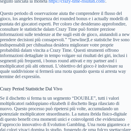
seguito lanciata la moneta
https://crazy-time-risultati.com/
.
Questo periodo di osservazione aiuta the comprendere il flusso del
gioco, los angeles frequenza dei rounded bonus e i actually modelli di
puntata dei giocatori esperti. Per coloro che desiderano approfondire,
consultare le statistiche dalam Crazy Time può fornire preziose
informazioni sulle tendenze at the sugli esiti de gioco, aiutandoli a new
prendere decisioni più consapevoli.” “[newline]Le statistiche live sono
indispensabili per chihuahua desidera migliorare votre proprie
probabilità dalam vincita a Crazy Time. Questi strumenti offrono
informazioni dettagliate in tempo volgare sui risultati dei giri, inclusi i
segmenti più frequenti, i bonus round attivati e my partner and i
moltiplicatori più alti ottenuti. L’obiettivo del gioco è indovinare su
quale suddivisione si fermerà una ruota quando questa si arresta way
termine del expresión.
Crazy Period Statistiche Dal Vivo
Se il dischetto si ferma tu un segmento “DOUBLE”, tutti i valori
moltiplicatori raddoppiano elizabeth il dischetto llega rilasciato di
nuovo. Questo processo può ripetersi più volte, accumulando un
potenziale moltiplicatore straordinario. La natura ibrida fisico-digitale
di questo benefit crea momenti unici e coinvolgenti che evidenziano
l’approccio innovativo di Evolution Gambling. Una ruota gigantesca e
dai colori vivaci domina lo studio, fungendo de uma fulcro spettacolare