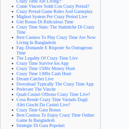
Crazy Time Are Living?”
Come Vincere Soldi Con Crazy Period?
Crazy Period Game Rules And Gameplay
Migliori System Per Crazy Period Live
Giri Bonus Di Ridiculous Time
Crazy Time Stats: The Statistiche Di Crazy
Time
Best Casinos To Play Crazy Time Are Now
Living In Bangladesh
Faq: Domande E Risposte Su Outrageous
Time
The Legality Of Crazy Time Live
Crazy Time Survive Ios App
Crazy Time 1500x Money Hunt
Crazy Time 1300x Cash Hunt
Dream Catcher Live
Download Typically The Crazy Time App
Prelevare The Vincite
Quali Casinò Offrono Crazy Time Live?
Cosa Rende Crazy Time Variado Dagli
Altri Giochi Da Casinò Live?
Crazy Time Gara Bonus
Best Casinos To Enjoy Crazy Time Online
Game In Bangladesh
Strategie Di Gara Popolari