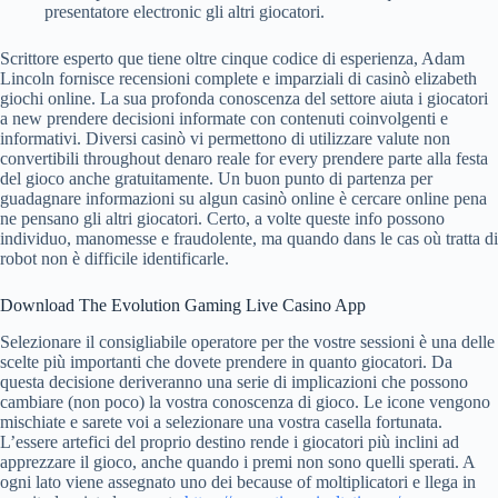
presentatore electronic gli altri giocatori.
Scrittore esperto que tiene oltre cinque codice di esperienza, Adam
Lincoln fornisce recensioni complete e imparziali di casinò elizabeth
giochi online. La sua profonda conoscenza del settore aiuta i giocatori
a new prendere decisioni informate con contenuti coinvolgenti e
informativi. Diversi casinò vi permettono di utilizzare valute non
convertibili throughout denaro reale for every prendere parte alla festa
del gioco anche gratuitamente. Un buon punto di partenza per
guadagnare informazioni su algun casinò online è cercare online pena
ne pensano gli altri giocatori. Certo, a volte queste info possono
individuo, manomesse e fraudolente, ma quando dans le cas où tratta di
robot non è difficile identificarle.
Download The Evolution Gaming Live Casino App
Selezionare il consigliabile operatore per the vostre sessioni è una delle
scelte più importanti che dovete prendere in quanto giocatori. Da
questa decisione deriveranno una serie di implicazioni che possono
cambiare (non poco) la vostra conoscenza di gioco. Le icone vengono
mischiate e sarete voi a selezionare una vostra casella fortunata.
L’essere artefici del proprio destino rende i giocatori più inclini ad
apprezzare il gioco, anche quando i premi non sono quelli sperati. A
ogni lato viene assegnato uno dei because of moltiplicatori e llega in