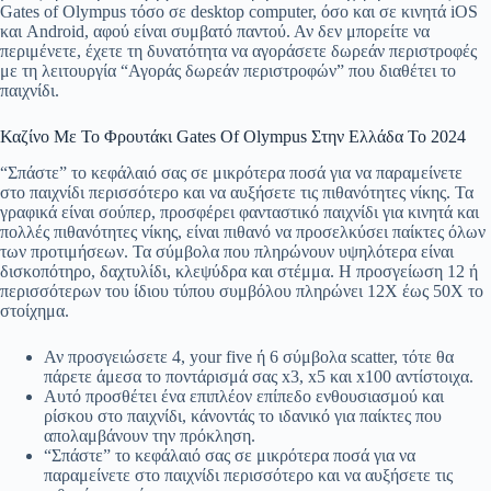
Gates of Olympus τόσο σε desktop computer, όσο και σε κινητά iOS
και Android, αφού είναι συμβατό παντού. Αν δεν μπορείτε να
περιμένετε, έχετε τη δυνατότητα να αγοράσετε δωρεάν περιστροφές
με τη λειτουργία “Αγοράς δωρεάν περιστροφών” που διαθέτει το
παιχνίδι.
Καζίνο Με Το Φρουτάκι Gates Of Olympus Στην Ελλάδα Το 2024
“Σπάστε” το κεφάλαιό σας σε μικρότερα ποσά για να παραμείνετε
στο παιχνίδι περισσότερο και να αυξήσετε τις πιθανότητες νίκης. Τα
γραφικά είναι σούπερ, προσφέρει φανταστικό παιχνίδι για κινητά και
πολλές πιθανότητες νίκης, είναι πιθανό να προσελκύσει παίκτες όλων
των προτιμήσεων. Τα σύμβολα που πληρώνουν υψηλότερα είναι
δισκοπότηρο, δαχτυλίδι, κλεψύδρα και στέμμα. Η προσγείωση 12 ή
περισσότερων του ίδιου τύπου συμβόλου πληρώνει 12Χ έως 50Χ το
στοίχημα.
Αν προσγειώσετε 4, your five ή 6 σύμβολα scatter, τότε θα
πάρετε άμεσα το ποντάρισμά σας x3, x5 και x100 αντίστοιχα.
Αυτό προσθέτει ένα επιπλέον επίπεδο ενθουσιασμού και
ρίσκου στο παιχνίδι, κάνοντάς το ιδανικό για παίκτες που
απολαμβάνουν την πρόκληση.
“Σπάστε” το κεφάλαιό σας σε μικρότερα ποσά για να
παραμείνετε στο παιχνίδι περισσότερο και να αυξήσετε τις