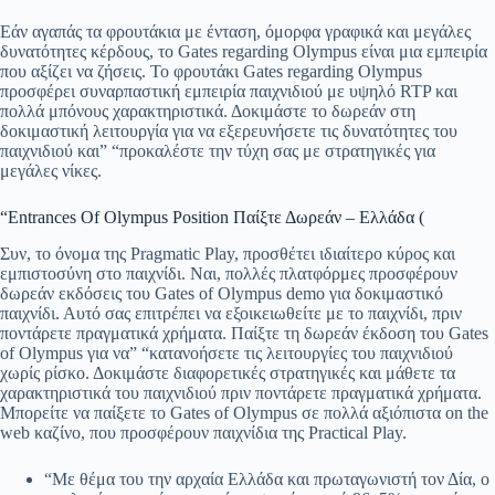
Εάν αγαπάς τα φρουτάκια με ένταση, όμορφα γραφικά και μεγάλες
δυνατότητες κέρδους, το Gates regarding Olympus είναι μια εμπειρία
που αξίζει να ζήσεις. Το φρουτάκι Gates regarding Olympus
προσφέρει συναρπαστική εμπειρία παιχνιδιού με υψηλό RTP και
πολλά μπόνους χαρακτηριστικά. Δοκιμάστε το δωρεάν στη
δοκιμαστική λειτουργία για να εξερευνήσετε τις δυνατότητες του
παιχνιδιού και” “προκαλέστε την τύχη σας με στρατηγικές για
μεγάλες νίκες.
“Entrances Of Olympus Position Παίξτε Δωρεάν – Ελλάδα (
Συν, το όνομα της Pragmatic Play, προσθέτει ιδιαίτερο κύρος και
εμπιστοσύνη στο παιχνίδι. Ναι, πολλές πλατφόρμες προσφέρουν
δωρεάν εκδόσεις του Gates of Olympus demo για δοκιμαστικό
παιχνίδι. Αυτό σας επιτρέπει να εξοικειωθείτε με το παιχνίδι, πριν
ποντάρετε πραγματικά χρήματα. Παίξτε τη δωρεάν έκδοση του Gates
of Olympus για να” “κατανοήσετε τις λειτουργίες του παιχνιδιού
χωρίς ρίσκο. Δοκιμάστε διαφορετικές στρατηγικές και μάθετε τα
χαρακτηριστικά του παιχνιδιού πριν ποντάρετε πραγματικά χρήματα.
Μπορείτε να παίξετε το Gates of Olympus σε πολλά αξιόπιστα on the
web καζίνο, που προσφέρουν παιχνίδια της Practical Play.
“Με θέμα του την αρχαία Ελλάδα και πρωταγωνιστή τον Δία, ο