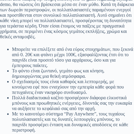
demo, θα νιώσεις ότι βρίσκεσαι μέσα σε έναν μύθο. Κατά τη διάρκεια
των δωρεάν περιστροφών, οι πολλαπλασιαστές παραμένουν ενεργοί
και προστίθενται στον συνολικό πολλαπλασιαστή. Αυτό σημαίνει ότι
κάθε νίκη μπορεί να πολλαπλασιαστεί, προσφέροντας τη δυνατότητα
για τεράστια κέρδη. Όταν είσαι έτοιμος να παίξεις με πραγματικά
χρήματα, σε περιμένει ένας κόσμος γεμάτος εκπλήξεις, χρώμα και
θεϊκές ανταμοιβές.
Μπορείτε να επιλέξετε από ένα εύρος στοιχημάτων, που ξεκινά
από 0. 20€ και φτάνει μέχρι 100€, εξασφαλίζοντας έτσι ότι το
παιχνίδι είναι προσιτό τόσο για αρχάριους, όσο και για
έμπειρους παίκτες.
Το φόντο είναι ζωντανό, γεμάτο φως και κίνηση,
δημιουργώντας μια θεϊκή ατμόσφαιρα.
Ο σχεδιασμός τους είναι καθαρός και λεπτομερής, με
κινούμενα εφέ που ενισχύουν την εμπειρία κάθε φορά που
πετυχαίνεις έναν νικηφόρο συνδυασμό.
Πολλά διαδικτυακά καζίνο προσφέρουν διάφορα ελκυστικά
μπόνους και προωθητικές ενέργειες, δίνοντάς σας την ευκαιρία
να αυξήσετε το κεφάλαιό σας από την αρχή.
Με το καινοτόμο σύστημα “Pay Anywhere”, τους τυχαίους
πολυπλασιαστές και τις δυνατές λειτουργίες μπόνους, το
παιχνίδι προσφέρει ένταση και δυναμικές αποδόσεις σε κάθε
περιστροφή.