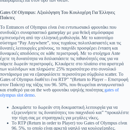
διαδραματίζεται στον όρο των Θεών.
Gates Of Olympus: Αξιολόγηση Του Κουλοχέρη Για Έλληνες
Παίκτες
Το Entrances of Olympus είναι ένα εντυπωσιακό φρουτάκι που
συνδυάζει συναρπαστικό gameplay με μια θεϊκή ατμόσφαιρα
εμπνευσμένη από την ελληνική μυθολογία. Με το καινοτόμο
σύστημα “Pay Anywhere”, τους τυχαίους πολυπλασιαστές και τις
δυνατές λειτουργίες μπόνους, το παιχνίδι προσφέρει ένταση και
δυναμικές αποδόσεις σε κάθε περιστροφή. Με το στοίχημα Ante
έχετε τη δυνατότητα να διπλασιάσετε τις πιθανότητές σας για να
πάρετε δωρεάν περιστροφές. Κλικάρετε στο πλαίσιο στα αριστερά
των κυλίνδρων και πληρώστε 25% περισσότερο στο συνολικό
ποντάρισμα για να εξασφαλίσετε περισσότερα σύμβολα scatter. Το
Gates of Olympus διαθέτει ένα RTP” “(Return to Player – Επιστροφή
στον Παίκτη) της τάξης του 96. 50%, που θεωρείται ανταγωνιστικό
και σταθερό για on the web φρουτάκι υψηλής ποιότητας
gates of
olympus slot demo
.
Δοκιμάστε το δωρεάν στη δοκιμαστική λειτουργία για να
εξερευνήσετε τις δυνατότητες του παιχνιδιού και” “προκαλέστε
την τύχη σας με στρατηγικές για μεγάλες νίκες.
Το RTP (Return in order to Player) του Gates of Olympus είναι
96. 5%, το οποίο είναι αρκετά υψηλό για κουλοχέρηδες.