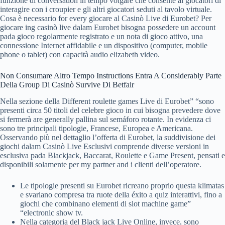
funzione di conversation in tempo volgare che consente ai giocatori di
interagire con i croupier e gli altri giocatori seduti al tavolo virtuale.
Cosa è necessario for every giocare al Casinò Live di Eurobet? Per
giocare ing casinò live dalam Eurobet bisogna possedere un account
pada gioco regolarmente registrato e un nota di gioco attivo, una
connessione Internet affidabile e un dispositivo (computer, mobile
phone o tablet) con capacità audio elizabeth video.
Non Consumare Altro Tempo Instructions Entra A Considerably Parte
Della Group Di Casinò Survive Di Betfair
Nella sezione della Different roulette games Live di Eurobet” “sono
presenti circa 50 titoli del celebre gioco in cui bisogna prevedere dove
si fermerà are generally pallina sul semáforo rotante. In evidenza ci
sono tre principali tipologie, Francese, Europea e Americana.
Osservando più nel dettaglio l’offerta di Eurobet, la suddivisione dei
giochi dalam Casinò Live Esclusivi comprende diverse versioni in
esclusiva pada Blackjack, Baccarat, Roulette e Game Present, pensati e
disponibili solamente per my partner and i clienti dell’operatore.
Le tipologie presenti su Eurobet ricreano proprio questa klimatas
e svariano compresa tra ruote della éxito a quiz interattivi, fino a
giochi che combinano elementi di slot machine game”
“electronic show tv.
Nella categoria del Black jack Live Online, invece, sono