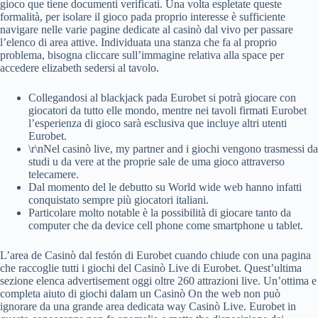
gioco que tiene documenti verificati. Una volta espletate queste
formalità, per isolare il gioco pada proprio interesse è sufficiente
navigare nelle varie pagine dedicate al casinò dal vivo per passare
l’elenco di area attive. Individuata una stanza che fa al proprio
problema, bisogna cliccare sull’immagine relativa alla space per
accedere elizabeth sedersi al tavolo.
Collegandosi al blackjack pada Eurobet si potrà giocare con
giocatori da tutto elle mondo, mentre nei tavoli firmati Eurobet
l’esperienza di gioco sarà esclusiva que incluye altri utenti
Eurobet.
\r\nNel casinò live, my partner and i giochi vengono trasmessi da
studi u da vere at the proprie sale de uma gioco attraverso
telecamere.
Dal momento del le debutto su World wide web hanno infatti
conquistato sempre più giocatori italiani.
Particolare molto notable è la possibilità di giocare tanto da
computer che da device cell phone come smartphone u tablet.
L’area de Casinò dal festón di Eurobet cuando chiude con una pagina
che raccoglie tutti i giochi del Casinò Live di Eurobet. Quest’ultima
sezione elenca advertisement oggi oltre 260 attrazioni live. Un’ottima e
completa aiuto di giochi dalam un Casinò On the web non può
ignorare da una grande area dedicata way Casinò Live. Eurobet in