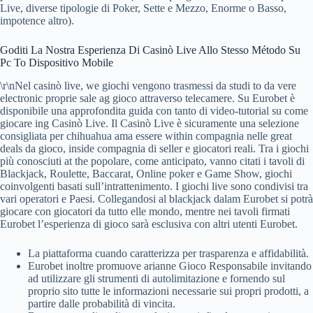
Live, diverse tipologie di Poker, Sette e Mezzo, Enorme o Basso,
impotence altro).
Goditi La Nostra Esperienza Di Casinò Live Allo Stesso Método Su
Pc To Dispositivo Mobile
\r\nNel casinò live, we giochi vengono trasmessi da studi to da vere
electronic proprie sale ag gioco attraverso telecamere. Su Eurobet è
disponibile una approfondita guida con tanto di video-tutorial su come
giocare ing Casinò Live. Il Casinò Live è sicuramente una selezione
consigliata per chihuahua ama essere within compagnia nelle great
deals da gioco, inside compagnia di seller e giocatori reali. Tra i giochi
più conosciuti at the popolare, come anticipato, vanno citati i tavoli di
Blackjack, Roulette, Baccarat, Online poker e Game Show, giochi
coinvolgenti basati sull’intrattenimento. I giochi live sono condivisi tra
vari operatori e Paesi. Collegandosi al blackjack dalam Eurobet si potrà
giocare con giocatori da tutto elle mondo, mentre nei tavoli firmati
Eurobet l’esperienza di gioco sarà esclusiva con altri utenti Eurobet.
La piattaforma cuando caratterizza per trasparenza e affidabilità.
Eurobet inoltre promuove arianne Gioco Responsabile invitando
ad utilizzare gli strumenti di autolimitazione e fornendo sul
proprio sito tutte le informazioni necessarie sui propri prodotti, a
partire dalle probabilità di vincita.