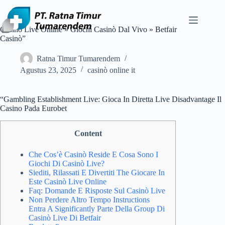
Skip
to
content
Casinò Live Online » Giochi Casinò Dal Vivo » Betfair
Casinò”
Ratna Timur Tumarendem
Agustus 23, 2025
casinò online it
“Gambling Establishment Live: Gioca In Diretta Live Disadvantage Il
Casino Pada Eurobet
Content
Che Cos’è Casinò Reside E Cosa Sono I
Giochi Di Casinò Live?
Siediti, Rilassati E Divertiti The Giocare In
Este Casinò Live Online
Faq: Domande E Risposte Sul Casinò Live
Non Perdere Altro Tempo Instructions
Entra A Significantly Parte Della Group Di
Casinò Live Di Betfair