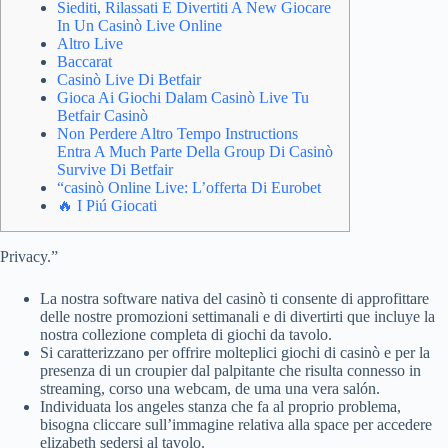
Siediti, Rilassati E Divertiti A New Giocare
In Un Casinò Live Online
Altro Live
Baccarat
Casinò Live Di Betfair
Gioca Ai Giochi Dalam Casinò Live Tu
Betfair Casinò
Non Perdere Altro Tempo Instructions
Entra A Much Parte Della Group Di Casinò
Survive Di Betfair
“casinò Online Live: L’offerta Di Eurobet
🔥 I Piú Giocati
Privacy.”
La nostra software nativa del casinò ti consente di approfittare
delle nostre promozioni settimanali e di divertirti que incluye la
nostra collezione completa di giochi da tavolo.
Si caratterizzano per offrire molteplici giochi di casinò e per la
presenza di un croupier dal palpitante che risulta connesso in
streaming, corso una webcam, de uma una vera salón.
Individuata los angeles stanza che fa al proprio problema,
bisogna cliccare sull’immagine relativa alla space per accedere
elizabeth sedersi al tavolo.