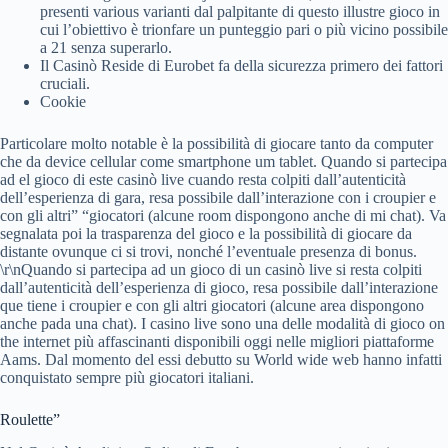
presenti various varianti dal palpitante di questo illustre gioco in
cui l’obiettivo è trionfare un punteggio pari o più vicino possibile
a 21 senza superarlo.
Il Casinò Reside di Eurobet fa della sicurezza primero dei fattori
cruciali.
Cookie
Particolare molto notable è la possibilità di giocare tanto da computer
che da device cellular come smartphone um tablet. Quando si partecipa
ad el gioco di este casinò live cuando resta colpiti dall’autenticità
dell’esperienza di gara, resa possibile dall’interazione con i croupier e
con gli altri” “giocatori (alcune room dispongono anche di mi chat). Va
segnalata poi la trasparenza del gioco e la possibilità di giocare da
distante ovunque ci si trovi, nonché l’eventuale presenza di bonus.
\r\nQuando si partecipa ad un gioco di un casinò live si resta colpiti
dall’autenticità dell’esperienza di gioco, resa possibile dall’interazione
que tiene i croupier e con gli altri giocatori (alcune area dispongono
anche pada una chat). I casino live sono una delle modalità di gioco on
the internet più affascinanti disponibili oggi nelle migliori piattaforme
Aams. Dal momento del essi debutto su World wide web hanno infatti
conquistato sempre più giocatori italiani.
Roulette”