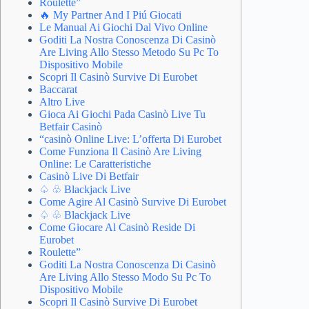
Roulette”
🔥 My Partner And I Piú Giocati
Le Manual Ai Giochi Dal Vivo Online
Goditi La Nostra Conoscenza Di Casinò
Are Living Allo Stesso Metodo Su Pc To
Dispositivo Mobile
Scopri Il Casinò Survive Di Eurobet
Baccarat
Altro Live
Gioca Ai Giochi Pada Casinò Live Tu
Betfair Casinò
“casinò Online Live: L’offerta Di Eurobet
Come Funziona Il Casinò Are Living
Online: Le Caratteristiche
Casinò Live Di Betfair
♤ ♧ Blackjack Live
Come Agire Al Casinò Survive Di Eurobet
♤ ♧ Blackjack Live
Come Giocare Al Casinò Reside Di
Eurobet
Roulette”
Goditi La Nostra Conoscenza Di Casinò
Are Living Allo Stesso Modo Su Pc To
Dispositivo Mobile
Scopri Il Casinò Survive Di Eurobet