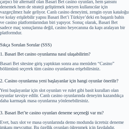
çarpıcı bir alternatif olan Basari Bet casino oyunları, hem şansını
denemek hem de strateji geliştirmek isteyen kullanıcılar için
vazgeçilmez hale geliyor. Canlı casino deneyimi, zengin oyun kataloğu
ve kolay erişilebilir yapısı Basari Bet’i Türkiye’deki en başarılı bahis
ve casino platformlarından biri yapıyor. Sonuç olarak, Basari Bet
sadece maç sonuçlarına değil, casino heyecanına da kapı aralayan bir
platformdur.
Sıkça Sorulan Sorular (SSS)
1. Basari Bet casino oyunlarına nasıl ulaşabilirim?
Basari Bet sitesine giriş yaptıktan sonra ana menüden “Casino”
bölümünü seçerek tüm casino oyunlarına erişebilirsiniz.
2. Casino oyunlarına yeni başlayanlar için hangi oyunlar önerilir?
Yeni başlayanlar için slot oyunları ve rulet gibi basit kuralları olan
oyunlar tavsiye edilir. Canlı casino oyunlarında deneyim kazandıkça
daha karmaşık masa oyunlarına yönlenebilirsiniz.
3. Basari Bet’te casino oyunları deneme seçeneği var mı?
Evet, bazı slot ve masa oyunlarında demo modunda ücretsiz deneme
imkanı mevcuttur. Bu özellik oyunları öğrenmek için faydalıdır.