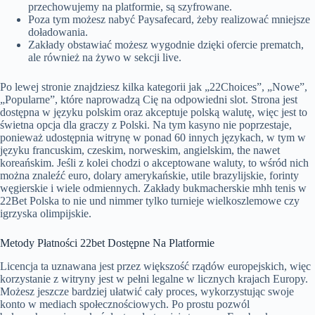
przechowujemy na platformie, są szyfrowane.
Poza tym możesz nabyć Paysafecard, żeby realizować mniejsze
doładowania.
Zakłady obstawiać możesz wygodnie dzięki ofercie prematch,
ale również na żywo w sekcji live.
Po lewej stronie znajdziesz kilka kategorii jak „22Choices”, „Nowe”,
„Popularne”, które naprowadzą Cię na odpowiedni slot. Strona jest
dostępna w języku polskim oraz akceptuje polską walutę, więc jest to
świetna opcja dla graczy z Polski. Na tym kasyno nie poprzestaje,
ponieważ udostępnia witrynę w ponad 60 innych językach, w tym w
języku francuskim, czeskim, norweskim, angielskim, the nawet
koreańskim. Jeśli z kolei chodzi o akceptowane waluty, to wśród nich
można znaleźć euro, dolary amerykańskie, utile brazylijskie, forinty
węgierskie i wiele odmiennych. Zakłady bukmacherskie mhh tenis w
22Bet Polska to nie und nimmer tylko turnieje wielkoszlemowe czy
igrzyska olimpijskie.
Metody Płatności 22bet Dostępne Na Platformie
Licencja ta uznawana jest przez większość rządów europejskich, więc
korzystanie z witryny jest w pełni legalne w licznych krajach Europy.
Możesz jeszcze bardziej ułatwić cały proces, wykorzystując swoje
konto w mediach społecznościowych. Po prostu pozwól