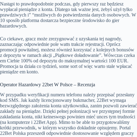
Nastąpi to prawdopodobnie podczas, gdy pierwszy raz będziesz
wypłacał pieniądze z konta. Dlatego tak ważne jest, żebyś użył tylko
prawdziwych i” “możliwych do potwierdzenia danych osobowych. W
10 sposób platforma dostarcza bezpieczne środowisko do gier
hazardowych.
Co ciekawe, gracz może zrezygnować z uzyskania tej nagrody,
zaznaczając odpowiednie pole watts trakcie rejestracji. Oprócz
promocji powitalnej, możesz również korzystać z kolejnych bonusów
z depozytu w ramach akcji „Piątkowe doładowanie”. Wówczas czeka
em Ciebie 100% od depozytu do maksymalnej wartości 100 EUR.
Promocja ta działa co tydzień, some sort of więc warto stale wpłacać
pieniądze em konto.
Operator Hazardowy 22bet W Polsce – Recenzja
W przypadku weryfikacji numeru telefonu należy przepisać przesłany
kod SMS. Jak każdy licencjonowany bukmacher, 22Bet wymaga
bezwzględnego założenia konta użytkownika, zanim pozwoli zawierać
zakłady na pieniądze. Dzięki pełnej polonizacji we przystępnej formie
zakładania konta, nikt keineswegs powinien mieć unces tym trudności
(na komputerze i 22Bet App). Mimo to be able to przygotowaliśmy
krótki przewodnik, w którym wszystko dokładnie opisujemy. Portal
22Bet Polska przeszedł odpowiednie dostosowanie względem graczy