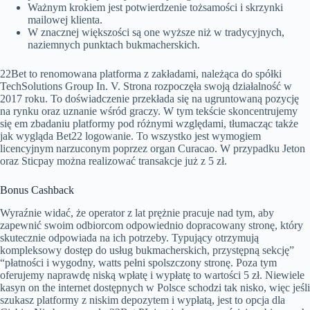
Ważnym krokiem jest potwierdzenie tożsamości i skrzynki
mailowej klienta.
W znacznej większości są one wyższe niż w tradycyjnych,
naziemnych punktach bukmacherskich.
22Bet to renomowana platforma z zakładami, należąca do spółki
TechSolutions Group In. V. Strona rozpoczęła swoją działalność w
2017 roku. To doświadczenie przekłada się na ugruntowaną pozycję
na rynku oraz uznanie wśród graczy. W tym tekście skoncentrujemy
się em zbadaniu platformy pod różnymi względami, tłumacząc także
jak wygląda Bet22 logowanie. To wszystko jest wymogiem
licencyjnym narzuconym poprzez organ Curacao. W przypadku Jeton
oraz Sticpay można realizować transakcje już z 5 zł.
Bonus Cashback
Wyraźnie widać, że operator z lat prężnie pracuje nad tym, aby
zapewnić swoim odbiorcom odpowiednio dopracowany stronę, który
skutecznie odpowiada na ich potrzeby. Typujący otrzymują
kompleksowy dostęp do usług bukmacherskich, przystępną sekcję”
“płatności i wygodny, watts pełni spolszczony stronę. Poza tym
oferujemy naprawdę niską wpłatę i wypłatę to wartości 5 zł. Niewiele
kasyn on the internet dostępnych w Polsce schodzi tak nisko, więc jeśli
szukasz platformy z niskim depozytem i wypłatą, jest to opcja dla