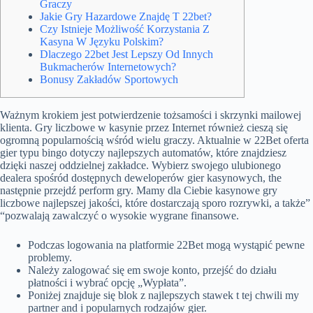
Graczy
Jakie Gry Hazardowe Znajdę T 22bet?
Czy Istnieje Możliwość Korzystania Z
Kasyna W Języku Polskim?
Dlaczego 22bet Jest Lepszy Od Innych
Bukmacherów Internetowych?
Bonusy Zakładów Sportowych
Ważnym krokiem jest potwierdzenie tożsamości i skrzynki mailowej
klienta. Gry liczbowe w kasynie przez Internet również cieszą się
ogromną popularnością wśród wielu graczy. Aktualnie w 22Bet oferta
gier typu bingo dotyczy najlepszych automatów, które znajdziesz
dzięki naszej oddzielnej zakładce. Wybierz swojego ulubionego
dealera spośród dostępnych deweloperów gier kasynowych, the
następnie przejdź perform gry. Mamy dla Ciebie kasynowe gry
liczbowe najlepszej jakości, które dostarczają sporo rozrywki, a także”
“pozwalają zawalczyć o wysokie wygrane finansowe.
Podczas logowania na platformie 22Bet mogą wystąpić pewne
problemy.
Należy zalogować się em swoje konto, przejść do działu
płatności i wybrać opcję „Wypłata”.
Poniżej znajduje się blok z najlepszych stawek t tej chwili my
partner and i popularnych rodzajów gier.