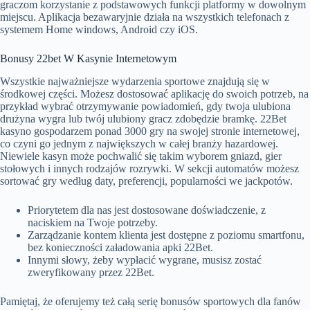
graczom korzystanie z podstawowych funkcji platformy w dowolnym
miejscu. Aplikacja bezawaryjnie działa na wszystkich telefonach z
systemem Home windows, Android czy iOS.
Bonusy 22bet W Kasynie Internetowym
Wszystkie najważniejsze wydarzenia sportowe znajdują się w
środkowej części. Możesz dostosować aplikację do swoich potrzeb, na
przykład wybrać otrzymywanie powiadomień, gdy twoja ulubiona
drużyna wygra lub twój ulubiony gracz zdobędzie bramkę. 22Bet
kasyno gospodarzem ponad 3000 gry na swojej stronie internetowej,
co czyni go jednym z największych w całej branży hazardowej.
Niewiele kasyn może pochwalić się takim wyborem gniazd, gier
stołowych i innych rodzajów rozrywki. W sekcji automatów możesz
sortować gry według daty, preferencji, popularności we jackpotów.
Priorytetem dla nas jest dostosowane doświadczenie, z
naciskiem na Twoje potrzeby.
Zarządzanie kontem klienta jest dostępne z poziomu smartfonu,
bez konieczności załadowania apki 22Bet.
Innymi słowy, żeby wypłacić wygrane, musisz zostać
zweryfikowany przez 22Bet.
Pamiętaj, że oferujemy też całą serię bonusów sportowych dla fanów