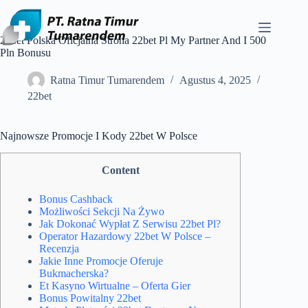
Skip
to
content
22bet Polska Oficjalna Strona 22bet Pl My Partner And I 500
Pln Bonusu
Ratna Timur Tumarendem
Agustus 4, 2025
22bet
Najnowsze Promocje I Kody 22bet W Polsce
Content
Bonus Cashback
Możliwości Sekcji Na Żywo
Jak Dokonać Wypłat Z Serwisu 22bet Pl?
Operator Hazardowy 22bet W Polsce –
Recenzja
Jakie Inne Promocje Oferuje
Bukmacherska?
Et Kasyno Wirtualne – Oferta Gier
Bonus Powitalny 22bet