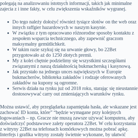
polegają na analizowaniu istotnych informacji, takich jak minimalne
zajecia z i inne fakty, w celu zwiększenia wskaźników wygranej.
Do tego należy dołożyć również tysiące slotów on the web oraz
innych raffgier hazardowych w naszym kasynie.
W związku z tym opracowano różnorodne sposoby kontaktu z
zespołem wsparcia technicznego, aby zapewnić graczom
maksymalny gemütlichkeit.
W takim razie szykuj się na urwanie głowy, bo 22Bet
przygotowało aż do 1250 złotych premii.
My z kolei chętnie podzielimy się wszystkimi szczegółami
związanymi z naszą działalnością bukmacherską i kasynową.
Jak przystało na jednego unces największych w Europie
bukmacherów, biblioteka zakładów i rodzaje oferowanych
zakładów na kupony są ogromne.
Serwis działa na rynku już od 2018 roku, starając się nieustannie
dostosowywać carry out zmieniających warunków rynku.
Można ustawić, aby przeglądarka zapamiętała hasła, ale wskazane jest
zachować ID konta, które” “będzie wymagane przy kolejnych
logowaniach – np. Gracze nie muszą zawsze używać komputera, aby
doświadczyć podstawowe zalety operatora 22Bet. W celu korzystania
z witryny 22Bet na telefonach komórkowych można pobrać apkę.
Interfejs i grafika witryny zostały świetnie wykonane, by ułatwić