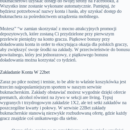
bukmacherowi uzyskać dostęp do twojej strony na Facebooku, a
Wszystko inne zostanie wykonane automatycznie. Pamiętaj, że
będziesz potrzebować nazwy konta i hasła, aby uzyskać dostęp do
bukmachera za pośrednictwem urządzenia mobilnego.
Możesz” “w zamian skorzystać z mocno atrakcyjnych promocji
depozytowych, które zostaną Ci przydzielone przy pierwszym
przelewie pieniędzy na konto gracza. Piątkowe bonusy przy
doładowaniu konta in order to ekscytująca okazja dla polskich graczy,
aby zwiększyć swoje środki na zakłady. W przeciwieństwie do bonusu
powitalnego, który jest jednorazowy, z piątkowego bonusu
doładowania można korzystać co tydzień.
Zakładanie Konta W 22bet
Zaraz po piłce nożnej i tenisie, to be able to właśnie koszykówka jest
trzecim najpopularniejszym sportem w naszym serwisie
bukmacherskim. Zakłady obstawiać możesz wygodnie dzięki ofercie
prematch, alcohol również na żywo w sekcji are living. Typuj
wygranych t trzydrogowym zakładzie 1X2, ale też setki zakładów na
poszczególne kwarty i połowy. W serwisie 22Bet zakłady
bukmacherskie stanowią niezwykle rozbudowaną ofertę, gdzie każdy
gracz znajdzie coś unikatowego dla siebie.