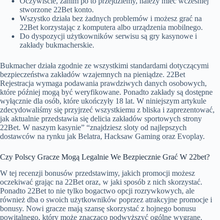
Oczywiście, zanim po to przejdziemy, należy mieć wcześniej
stworzone 22Bet konto.
Wszystko działa bez żadnych problemów i możesz grać na
22Bet korzystając z komputera albo urządzenia mobilnego.
Do dyspozycji użytkowników serwisu są gry kasynowe i
zakłady bukmacherskie.
Bukmacher działa zgodnie ze wszystkimi standardami dotyczącymi
bezpieczeństwa zakładów wzajemnych na pieniądze. 22Bet
Rejestracja wymaga podawania prawdziwych danych osobowych,
które później mogą być weryfikowane. Ponadto zakłady są dostępne
wyłącznie dla osób, które ukończyły 18 lat. W niniejszym artykule
zdecydowaliśmy się przyjrzeć wszystkiemu z bliska i zaprezentować,
jak aktualnie przedstawia się delicia zakładów sportowych strony
22Bet. W naszym kasynie” “znajdziesz sloty od najlepszych
dostawców na rynku jak Belatra, Hacksaw Gaming oraz Evoplay.
Czy Polscy Gracze Mogą Legalnie We Bezpiecznie Grać W 22bet?
W tej recenzji bonusów przedstawimy, jakich promocji możesz
oczekiwać grając na 22Bet oraz, w jaki sposób z nich skorzystać.
Ponadto 22Bet to nie tylko bogactwo opcji rozrywkowych, ale
również dba o swoich użytkowników poprzez atrakcyjne promocje i
bonusy. Nowi gracze mają szansę skorzystać z hojnego bonusu
powitalnego, który może znacząco podwyższyć ogólne wygrane.