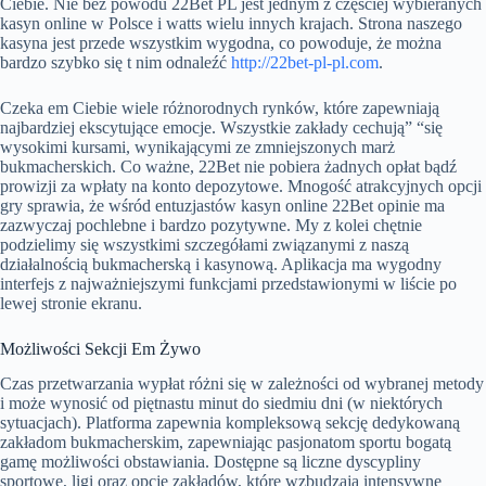
Ciebie. Nie bez powodu 22Bet PL jest jednym z częściej wybieranych
kasyn online w Polsce i watts wielu innych krajach. Strona naszego
kasyna jest przede wszystkim wygodna, co powoduje, że można
bardzo szybko się t nim odnaleźć
http://22bet-pl-pl.com
.
Czeka em Ciebie wiele różnorodnych rynków, które zapewniają
najbardziej ekscytujące emocje. Wszystkie zakłady cechują” “się
wysokimi kursami, wynikającymi ze zmniejszonych marż
bukmacherskich. Co ważne, 22Bet nie pobiera żadnych opłat bądź
prowizji za wpłaty na konto depozytowe. Mnogość atrakcyjnych opcji
gry sprawia, że wśród entuzjastów kasyn online 22Bet opinie ma
zazwyczaj pochlebne i bardzo pozytywne. My z kolei chętnie
podzielimy się wszystkimi szczegółami związanymi z naszą
działalnością bukmacherską i kasynową. Aplikacja ma wygodny
interfejs z najważniejszymi funkcjami przedstawionymi w liście po
lewej stronie ekranu.
Możliwości Sekcji Em Żywo
Czas przetwarzania wypłat różni się w zależności od wybranej metody
i może wynosić od piętnastu minut do siedmiu dni (w niektórych
sytuacjach). Platforma zapewnia kompleksową sekcję dedykowaną
zakładom bukmacherskim, zapewniając pasjonatom sportu bogatą
gamę możliwości obstawiania. Dostępne są liczne dyscypliny
sportowe, ligi oraz opcje zakładów, które wzbudzają intensywne